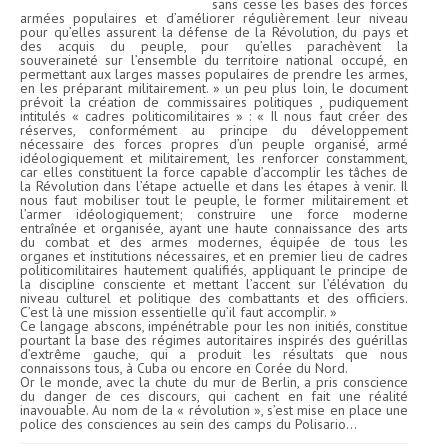
sans cesse les bases des forces
armées populaires et d’améliorer régulièrement leur niveau
pour qu’elles assurent la défense de la Révolution, du pays et
des acquis du peuple, pour qu’elles parachèvent la
souveraineté sur l’ensemble du territoire national occupé, en
permettant aux larges masses populaires de prendre les armes,
en les préparant militairement. » un peu plus loin, le document
prévoit la création de commissaires politiques , pudiquement
intitulés « cadres politicomilitaires » : « Il nous faut créer des
réserves, conformément au principe du développement
nécessaire des forces propres d’un peuple organisé, armé
idéologiquement et militairement, les renforcer constamment,
car elles constituent la force capable d’accomplir les tâches de
la Révolution dans l’étape actuelle et dans les étapes à venir. Il
nous faut mobiliser tout le peuple, le former militairement et
l’armer idéologiquement; construire une force moderne
entraînée et organisée, ayant une haute connaissance des arts
du combat et des armes modernes, équipée de tous les
organes et institutions nécessaires, et en premier lieu de cadres
politicomilitaires hautement qualifiés, appliquant le principe de
la discipline consciente et mettant l’accent sur l’élévation du
niveau culturel et politique des combattants et des officiers.
C’est là une mission essentielle qu’il faut accomplir. »
Ce langage abscons, impénétrable pour les non initiés, constitue
pourtant la base des régimes autoritaires inspirés des guérillas
d’extrême gauche, qui a produit les résultats que nous
connaissons tous, à Cuba ou encore en Corée du Nord.
Or le monde, avec la chute du mur de Berlin, a pris conscience
du danger de ces discours, qui cachent en fait une réalité
inavouable. Au nom de la « révolution », s’est mise en place une
police des consciences au sein des camps du Polisario…