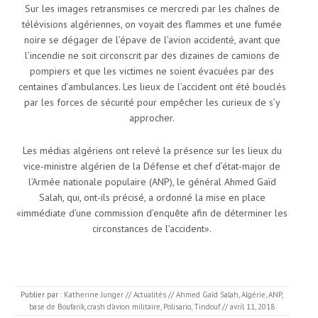
Sur les images retransmises ce mercredi par les chaînes de
télévisions algériennes, on voyait des flammes et une fumée
noire se dégager de l’épave de l’avion accidenté, avant que
l’incendie ne soit circonscrit par des dizaines de camions de
pompiers et que les victimes ne soient évacuées par des
centaines d’ambulances. Les lieux de l’accident ont été bouclés
par les forces de sécurité pour empêcher les curieux de s’y
approcher.
Les médias algériens ont relevé la présence sur les lieux du
vice-ministre algérien de la Défense et chef d’état-major de
l’Armée nationale populaire (ANP), le général Ahmed Gaïd
Salah, qui, ont-ils précisé, a ordonné la mise en place
«immédiate d’une commission d’enquête afin de déterminer les
circonstances de l’accident».
Publier par :
Katherine Junger
//
Actualités
//
Ahmed Gaïd Salah
,
Algérie
,
ANP
,
base de Boufarik
,
crash d'avion militaire
,
Polisario
,
Tindouf
//
avril 11, 2018