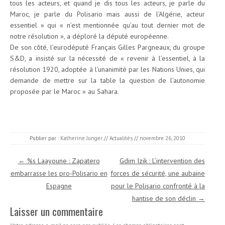
tous les acteurs, et quand je dis tous les acteurs, je parle du
Maroc, je parle du Polisario mais aussi de l’Algérie, acteur
essentiel » qui « n’est mentionnée qu’au tout dernier mot de
notre résolution », a déploré la député européenne.
De son côté, l’eurodéputé Français Gilles Pargneaux, du groupe
S&D, a insisté sur la nécessité de « revenir à l’essentiel, à la
résolution 1920, adoptée à l’unanimité par les Nations Unies, qui
demande de mettre sur la table la question de l’autonomie
proposée par le Maroc » au Sahara.
Publier par :
Katherine Junger
//
Actualités
//
novembre 26, 2010
Navigation des articles
←
%s Laayoune : Zapatero
Gdim Izik : L’intervention des
embarrasse les pro-Polisario en
forces de sécurité, une aubaine
Espagne
pour le Polisario confronté à la
hantise de son déclin
→
Laisser un commentaire