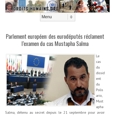
Aller au contenu
Menu
Parlement européen: des eurodéputés réclament
l’examen du cas Mustapha Salma
Le
cas
du
dissid
ent
du
Polis
ario,
Must
apha
Salma, détenu au secret depuis le 21 septembre pour avoir