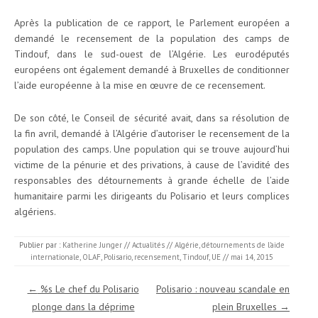
Après la publication de ce rapport, le Parlement européen a
demandé le recensement de la population des camps de
Tindouf, dans le sud-ouest de l’Algérie. Les eurodéputés
européens ont également demandé à Bruxelles de conditionner
l’aide européenne à la mise en œuvre de ce recensement.
De son côté, le Conseil de sécurité avait, dans sa résolution de
la fin avril, demandé à l’Algérie d’autoriser le recensement de la
population des camps. Une population qui se trouve aujourd’hui
victime de la pénurie et des privations, à cause de l’avidité des
responsables des détournements à grande échelle de l’aide
humanitaire parmi les dirigeants du Polisario et leurs complices
algériens.
Publier par :
Katherine Junger
//
Actualités
//
Algérie
,
détournements de l’aide
internationale
,
OLAF
,
Polisario
,
recensement
,
Tindouf
,
UE
//
mai 14, 2015
Navigation des articles
←
%s Le chef du Polisario
Polisario : nouveau scandale en
plonge dans la déprime
plein Bruxelles
→