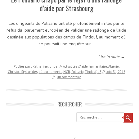
d’aide par Strasbourg
Les dirigeants du Polisario ont été profondément irrités par le
refus du parlement européen de valider une rallonge de l’aide
destinée aux populations des camps de Tindouf, au moment où
se poursuit une enquête sur…
Lire la suite →
Publier par :
Katherine Junger
//
Actualités
//
aide humanitaire
,
Algérie
,
Christos Stylianides
,
détournements
,
HCR
,
Polisario
,
Tindouf
,
UE
//
août 31, 2016
//
Un commentaire
RECHERCHER
Recherche