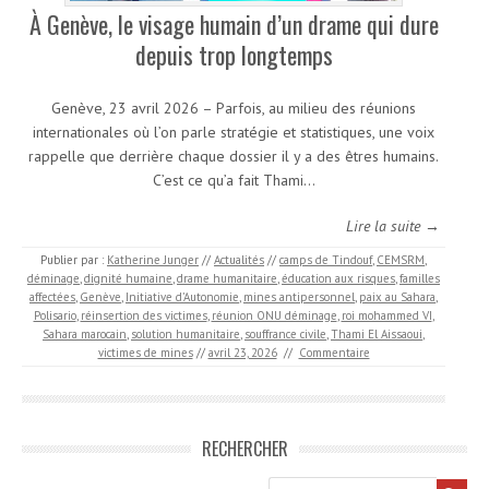
À Genève, le visage humain d’un drame qui dure
depuis trop longtemps
Genève, 23 avril 2026 – Parfois, au milieu des réunions
internationales où l’on parle stratégie et statistiques, une voix
rappelle que derrière chaque dossier il y a des êtres humains.
C’est ce qu’a fait Thami…
Lire la suite →
Publier par :
Katherine Junger
//
Actualités
//
camps de Tindouf
,
CEMSRM
,
déminage
,
dignité humaine
,
drame humanitaire
,
éducation aux risques
,
familles
affectées
,
Genève
,
Initiative d’Autonomie
,
mines antipersonnel
,
paix au Sahara
,
Polisario
,
réinsertion des victimes
,
réunion ONU déminage
,
roi mohammed VI
,
Sahara marocain
,
solution humanitaire
,
souffrance civile
,
Thami El Aissaoui
,
victimes de mines
//
avril 23, 2026
//
Commentaire
RECHERCHER
Recherche