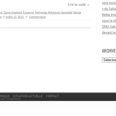
voie poss
Lire la suite →
» du Saha
rie
,
Darya Emabrek
,
Espagne
,
Mahjouba Mohamed Hamdidaf
,
Najiba
Nette évo
ce
//
juillet 15, 2015
//
Commentaire
sous le 
ONU-Sahar
devant le
ARCHIVE
Archives
ORIQUE
SITUATION ACTUELLE
CONTACT
evoir d'ingérence