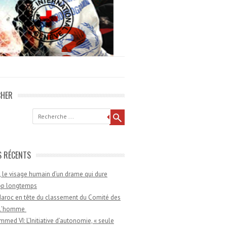
CHER
he
S RÉCENTS
 le visage humain d’un drame qui dure
rop longtemps
aroc en tête du classement du Comité des
e l’homme
med VI: L’Initiative d’autonomie, « seule