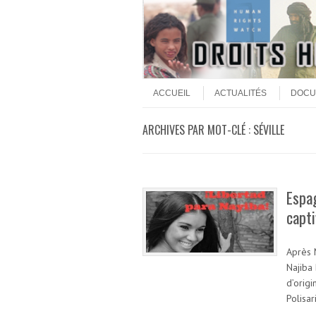
Aller au contenu
Menu
ACCUEIL
ACTUALITÉS
DOCU
ARCHIVES PAR MOT-CLÉ :
SÉVILLE
Espag
capti
Après 
Najiba 
d’orig
Polisar