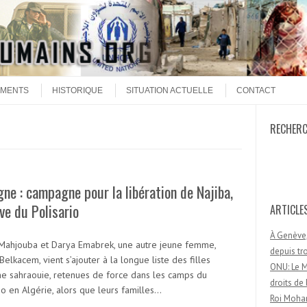
MENTS
HISTORIQUE
SITUATION ACTUELLE
CONTACT
RECHER
Recherc
ne : campagne pour la libération de Najiba,
ve du Polisario
ARTICLE
À Genève,
Mahjouba et Darya Emabrek, une autre jeune femme,
depuis t
Belkacem, vient s’ajouter à la longue liste des filles
ONU: Le M
ine sahraouie, retenues de force dans les camps du
droits d
io en Algérie, alors que leurs familles…
Roi Moham