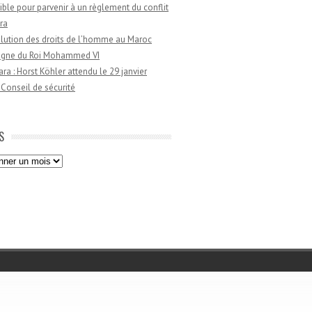
ible pour parvenir à un règlement du conflit
ra
lution des droits de l’homme au Maroc
règne du Roi Mohammed VI
a : Horst Köhler attendu le 29 janvier
 Conseil de sécurité
S