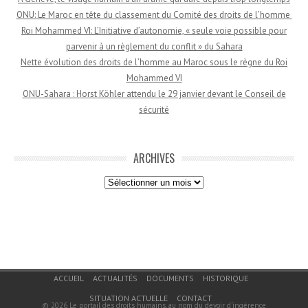
ONU: Le Maroc en tête du classement du Comité des droits de l’homme
Roi Mohammed VI: L’Initiative d’autonomie, « seule voie possible pour
parvenir à un règlement du conflit » du Sahara
Nette évolution des droits de l’homme au Maroc sous le règne du Roi
Mohammed VI
ONU-Sahara : Horst Köhler attendu le 29 janvier devant le Conseil de
sécurité
ARCHIVES
Archives
Menu du bas de page
ACCUEIL
ACTUALITÉS
DOCUMENTS
HISTORIQUE
SITUATION ACTUELLE
CONTACT
© 2026
Le portail des droits humains, au nom du devoir d'ingérence