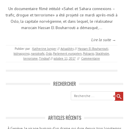
Un documentaire filmé intitulé «Sahel et Sahara connexions –
trafic, drogue et terrorisme» a été projeté ce mardi après-midi à
Oslo, la capitale norvégienne, et dans lequel, le réalisateur
marocain Hassan El Bouharrouti a démasqué,…
Lire la suite →
Publier par :
Katherine Junger
//
Actualités
//
Hassan El Bouharrouti
,
kidnapping
,
narcotrafic
,
Oslo
,
Parlement européen
,
Polisario
,
Stockholm
,
terrorisme
,
Tindouf
//
octobre 11, 2017
//
Commentaire
RECHERCHER
Recherche
ARTICLES RÉCENTS
À Genève, le visage humain d’un drame qui dure depuis trop longtemps