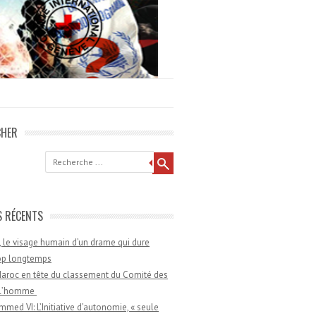
CHER
he
S RÉCENTS
 le visage humain d’un drame qui dure
rop longtemps
aroc en tête du classement du Comité des
e l’homme
med VI: L’Initiative d’autonomie, « seule