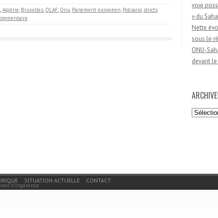
voie poss
l
,
Algérie
,
Bruxelles
,
OLAF
,
Onu
,
Parlement européen
,
Polisario
,
stricts
» du Saha
ommentaire
Nette évo
sous le 
ONU-Sahar
devant le
ARCHIVE
Archives
ORIQUE
SITUATION ACTUELLE
CONTACT
evoir d'ingérence