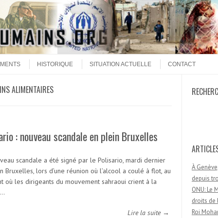
MENTS
HISTORIQUE
SITUATION ACTUELLE
CONTACT
INS ALIMENTAIRES
RECHER
Recherc
ario : nouveau scandale en plein Bruxelles
ARTICLE
veau scandale a été signé par le Polisario, mardi dernier
À Genève,
n Bruxelles, lors d’une réunion où l’alcool a coulé à flot, au
depuis t
 où les dirigeants du mouvement sahraoui crient à la
ONU: Le M
e…
droits d
Roi Moham
Lire la suite →