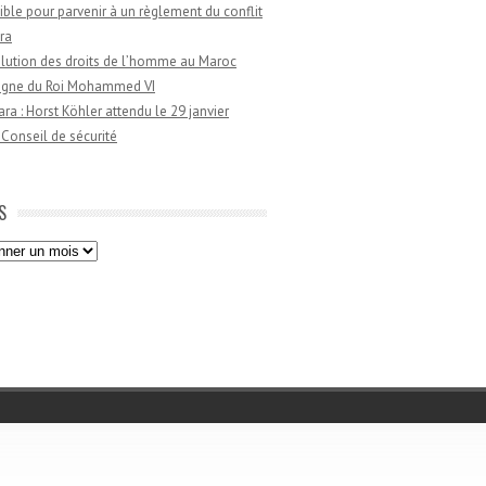
ible pour parvenir à un règlement du conflit
ra
lution des droits de l’homme au Maroc
règne du Roi Mohammed VI
a : Horst Köhler attendu le 29 janvier
 Conseil de sécurité
S