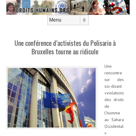
Aller au contenu
Menu
Une conférence d’activistes du Polisario à
Bruxelles tourne au ridicule
Une
rencontre
sur des
soi-disant
«violations
des droits
de
l’homme
au Sahara
Occidental
»