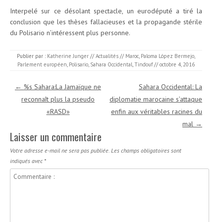
Interpelé sur ce désolant spectacle, un eurodéputé a tiré la
conclusion que les thèses fallacieuses et la propagande stérile
du Polisario n’intéressent plus personne.
Publier par :
Katherine Junger
//
Actualités
//
Maroc
,
Paloma López Bermejo
,
Parlement européen
,
Polisario
,
Sahara Occidental
,
Tindouf
//
octobre 4, 2016
Navigation des articles
←
%s Sahara:La Jamaïque ne
Sahara Occidental: La
reconnaît plus la pseudo
diplomatie marocaine s’attaque
«RASD»
enfin aux véritables racines du
mal
→
Laisser un commentaire
Votre adresse e-mail ne sera pas publiée.
Les champs obligatoires sont
indiqués avec
*