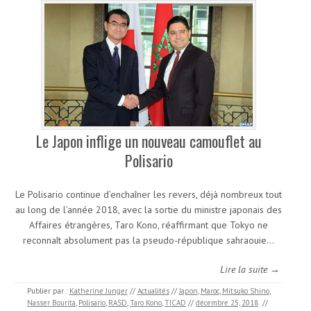
Le Japon inflige un nouveau camouflet au
Polisario
Le Polisario continue d’enchaîner les revers, déjà nombreux tout
au long de l’année 2018, avec la sortie du ministre japonais des
Affaires étrangères, Taro Kono, réaffirmant que Tokyo ne
reconnaît absolument pas la pseudo-république sahraouie…
Lire la suite →
Publier par :
Katherine Junger
//
Actualités
//
Japon
,
Maroc
,
Mitsuko Shino
,
Nasser Bourita
,
Polisario
,
RASD
,
Taro Kono
,
TICAD
//
décembre 25, 2018
//