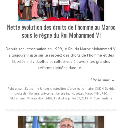
Nette évolution des droits de l’homme au Maroc
sous le règne du Roi Mohammed VI
Depuis son intronisation en 1999, le Roi du Maroc Mohammed VI
a toujours insisté sur le respect des droits de l’homme et des
libertés individuelles et collectives à travers les grandes
réformes initiées dans le…
Lire la suite →
Publier par :
Katherine Junger
//
Actualités
//
aide humanitaire
,
CNDH
,
Dakhla
,
droits de l'Homme
,
Laâyoune
,
libertés individuelles
,
Maroc
,
MINURSO
,
Mohammed VI
,
résolution 2468
,
Tindouf
//
juillet 27, 2019
//
Commentaire