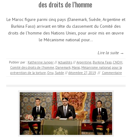
des droits de l’homme
Le Maroc figure parmi cinq pays (Danemark, Suède, Argentine et
Burkina Faso) arrivant en tête du classement du Comité des
droits de l’homme des Nations Unies, pour avoir mis en œuvre
le Mécanisme national pour…
Lire la suite →
Publier par :
Katherine Junger
//
Actualités
//
Argentine
,
Burkina Faso
,
CNDH
,
Comité des droits de l’homme
,
Danemark
,
Maroc
,
Mécanisme national pour la
prévention de la torture
,
Onu
,
Suède
//
décembre 27, 2019
//
Commentaire