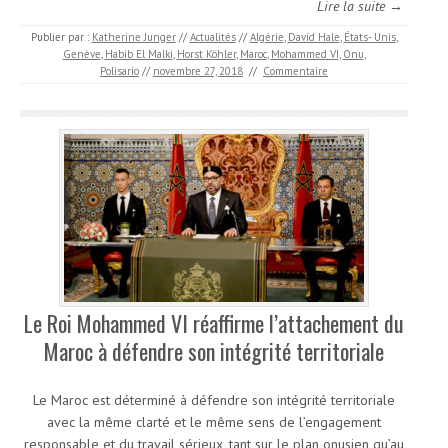
Lire la suite →
Publier par :
Katherine Junger
//
Actualités
//
Algérie
,
David Hale
,
États- Unis
,
Genève
,
Habib El Malki
,
Horst Köhler
,
Maroc
,
Mohammed VI
,
Onu
,
Polisario
//
novembre 27, 2018
//
Commentaire
Le Roi Mohammed VI réaffirme l’attachement du
Maroc à défendre son intégrité territoriale
Le Maroc est déterminé à défendre son intégrité territoriale
avec la même clarté et le même sens de l’engagement
responsable et du travail sérieux, tant sur le plan onusien qu’au