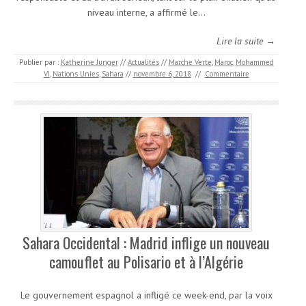
niveau interne, a affirmé le…
Lire la suite →
Publier par :
Katherine Junger
//
Actualités
//
Marche Verte
,
Maroc
,
Mohammed
VI
,
Nations Unies
,
Sahara
//
novembre 6, 2018
//
Commentaire
Sahara Occidental : Madrid inflige un nouveau
camouflet au Polisario et à l’Algérie
Le gouvernement espagnol a infligé ce week-end, par la voix