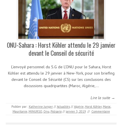
ONU-Sahara : Horst Köhler attendu le 29 janvier
devant le Conseil de sécurité
L’envoyé personnel du S.G de L’ONU pour le Sahara, Horst
Köhler est attendu le 29 janvier à New-York, pour son briefing
devant le Conseil de Sécurité (CS) sur les conclusions des
discussions quadripartites (Maroc, Algérie,…
Lire la suite →
Publier par :
Katherine Junger
//
Actualités
//
Algérie
,
Horst Köhler
,
Maroc
,
Mauritanie
,
MINURSO
,
Onu
,
Polisario
//
janvier 3, 2019
//
Commentaire