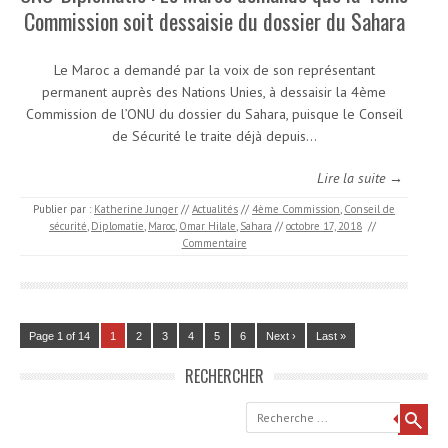
Commission soit dessaisie du dossier du Sahara
Le Maroc a demandé par la voix de son représentant
permanent auprès des Nations Unies, à dessaisir la 4ème
Commission de l’ONU du dossier du Sahara, puisque le Conseil
de Sécurité le traite déjà depuis…
Lire la suite →
Publier par :
Katherine Junger
//
Actualités
//
4ème Commission
,
Conseil de
sécurité
,
Diplomatie
,
Maroc
,
Omar Hilale
,
Sahara
//
octobre 17, 2018
//
Commentaire
Page 1 of 14
1
2
3
4
5
6
Next ›
Last »
RECHERCHER
Recherche