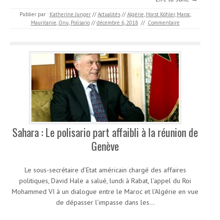
Publier par :
Katherine Junger
//
Actualités
//
Algérie
,
Horst Köhler
,
Maroc
,
Mauritanie
,
Onu
,
Polisario
//
décembre 6, 2018
//
Commentaire
Sahara : Le polisario part affaibli à la réunion de
Genève
Le sous-secrétaire d’Etat américain chargé des affaires
politiques, David Hale a salué, lundi à Rabat, l’appel du Roi
Mohammed VI à un dialogue entre le Maroc et l’Algérie en vue
de dépasser l’impasse dans les…