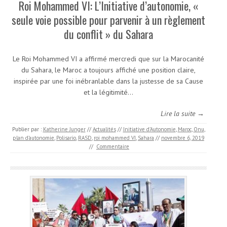
Roi Mohammed VI: L’Initiative d’autonomie, «
seule voie possible pour parvenir à un règlement
du conflit » du Sahara
Le Roi Mohammed VI a affirmé mercredi que sur la Marocanité
du Sahara, le Maroc a toujours affiché une position claire,
inspirée par une foi inébranlable dans la justesse de sa Cause
et la légitimité…
Lire la suite →
Publier par :
Katherine Junger
//
Actualités
//
Initiative d’Autonomie
,
Maroc
,
Onu
,
plan d’autonomie
,
Polisario
,
RASD
,
roi mohammed VI
,
Sahara
//
novembre 6, 2019
//
Commentaire