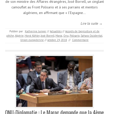
de son ministre des Affaires étrangères, José Borrell, un cinglant
camouflet au Front Polisario et à ses parrains et mentors
algériens, en affirmant que « l’Espagne…
Lire la suite →
Publier par :
Katherine Junger
//
Actualités
//
Accords de l'agriculture et de
pêche
,
Algérie
,
Horst Köhler
,
José Borrell
,
Maroc
,
Onu
,
Polisario
,
Sahara Occidental
,
Union européenne
//
octobre 29, 2018
//
Commentaire
ONU-Diplomatie : Le Maroc demande que la 4ème