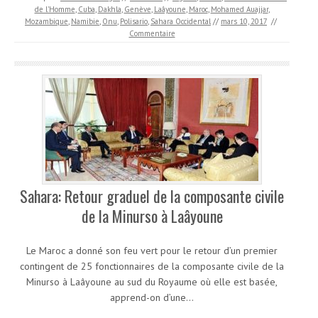
de l’Homme
,
Cuba
,
Dakhla
,
Genève
,
Laâyoune
,
Maroc
,
Mohamed Auajjar
,
Mozambique
,
Namibie
,
Onu
,
Polisario
,
Sahara Occidental
//
mars 10, 2017
//
Commentaire
Sahara: Retour graduel de la composante civile
de la Minurso à Laâyoune
Le Maroc a donné son feu vert pour le retour d’un premier
contingent de 25 fonctionnaires de la composante civile de la
Minurso à Laâyoune au sud du Royaume où elle est basée,
apprend-on d’une…