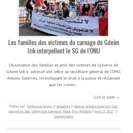
Les familles des victimes du carnage de Gdeïm
Izik interpellent le SG de l’ONU
L’Association des familles et amis des victimes de la tuerie de
Gdeïm Izik a adressé une lettre au secrétaire général de l’ONU,
Antonio Guterres, revendiquant le droit à la justice et réclamant
que les crimes…
Lire la suite →
Publier par :
Katherine Junger
//
Actualités
//
Algérie
,
Antonio Guterres
,
Cour
d'appel de Salé
,
Gdeïm Izik
,
Laâyoune
,
Maroc
,
Onu
,
Polisario
//
avril 21, 2017
//
Commentaire