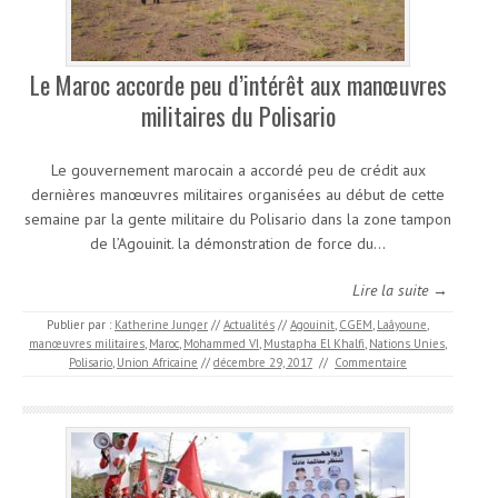
Le Maroc accorde peu d’intérêt aux manœuvres
militaires du Polisario
Le gouvernement marocain a accordé peu de crédit aux
dernières manœuvres militaires organisées au début de cette
semaine par la gente militaire du Polisario dans la zone tampon
de l’Agouinit. la démonstration de force du…
Lire la suite →
Publier par :
Katherine Junger
//
Actualités
//
Agouinit
,
CGEM
,
Laâyoune
,
manœuvres militaires
,
Maroc
,
Mohammed VI
,
Mustapha El Khalfi
,
Nations Unies
,
Polisario
,
Union Africaine
//
décembre 29, 2017
//
Commentaire