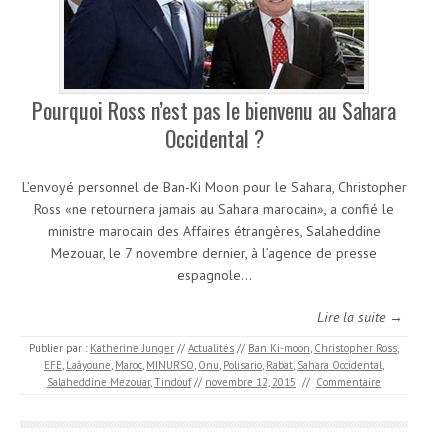
Pourquoi Ross n’est pas le bienvenu au Sahara
Occidental ?
L’envoyé personnel de Ban-Ki Moon pour le Sahara, Christopher
Ross «ne retournera jamais au Sahara marocain», a confié le
ministre marocain des Affaires étrangères, Salaheddine
Mezouar, le 7 novembre dernier, à l’agence de presse
espagnole…
Lire la suite →
Publier par :
Katherine Junger
//
Actualités
//
Ban Ki-moon
,
Christopher Ross
,
EFE
,
Laâyoune
,
Maroc
,
MINURSO
,
Onu
,
Polisario
,
Rabat
,
Sahara Occidental
,
Salaheddine Mezouar
,
Tindouf
//
novembre 12, 2015
//
Commentaire