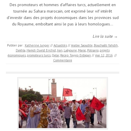
Des promoteurs et hommes d’affaires turcs, actuellement en
tournée au Sahara marocain, ont exprimé leur vif intérêt
d’investir dans des projets économiques dans les provinces sud
du Royaume, emboîtant ainsi le pas à leurs homologues…
Lire la suite →
Publier par :
Katherine Junger
//
Actualités
//
Arabie Saoudite
,
Bouchaâb Yahdih
,
Dakhla
,
Hamdi Oueld Errchid
,
Iran
,
Laâyoune
,
Maroc
,
Polisario
,
projets
économiques
,
promoteurs turcs
,
Qatar
,
Recep Tayyip Erdogan
//
mai 12, 2016
//
Commentaire