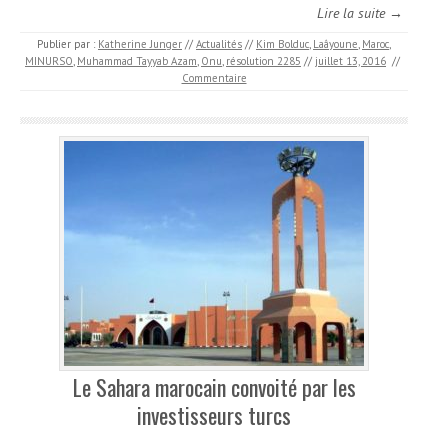
Lire la suite →
Publier par :
Katherine Junger
//
Actualités
//
Kim Bolduc
,
Laâyoune
,
Maroc
,
MINURSO
,
Muhammad Tayyab Azam
,
Onu
,
résolution 2285
//
juillet 13, 2016
//
Commentaire
Le Sahara marocain convoité par les
investisseurs turcs