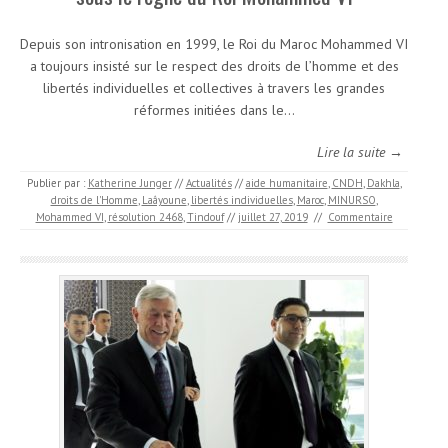
Depuis son intronisation en 1999, le Roi du Maroc Mohammed VI
a toujours insisté sur le respect des droits de l’homme et des
libertés individuelles et collectives à travers les grandes
réformes initiées dans le…
Lire la suite →
Publier par :
Katherine Junger
//
Actualités
//
aide humanitaire
,
CNDH
,
Dakhla
,
droits de l'Homme
,
Laâyoune
,
libertés individuelles
,
Maroc
,
MINURSO
,
Mohammed VI
,
résolution 2468
,
Tindouf
//
juillet 27, 2019
//
Commentaire