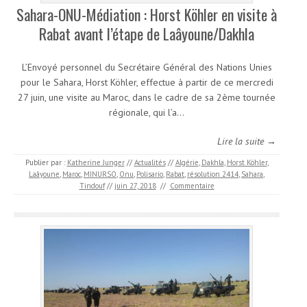
Sahara-ONU-Médiation : Horst Köhler en visite à
Rabat avant l’étape de Laâyoune/Dakhla
L’Envoyé personnel du Secrétaire Général des Nations Unies
pour le Sahara, Horst Köhler, effectue à partir de ce mercredi
27 juin, une visite au Maroc, dans le cadre de sa 2ème tournée
régionale, qui l’a…
Lire la suite →
Publier par :
Katherine Junger
//
Actualités
//
Algérie
,
Dakhla
,
Horst Köhler
,
Laâyoune
,
Maroc
,
MINURSO
,
Onu
,
Polisario
,
Rabat
,
résolution 2414
,
Sahara
,
Tindouf
//
juin 27, 2018
//
Commentaire