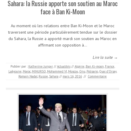
Sahara: la Russie apporte son soutien au Maroc
face à Ban Ki-Moon
Au moment où les relations entre Ban Ki-Moon et le Maroc
traversent une période particulièrement tendue sur le dossier
du Sahara, la Russie a apporté mardi son soutien au Maroc en
affirmant son opposition à…
Lire la suite →
Publier par :
Katherine Junger
//
Actualités
//
Algérie
,
Ban Ki-moon
,
France
,
Laâyoune
,
Maroc
,
MINURSO
,
Mohammed VI
,
Moscou
,
Onu
,
Polisario
,
Quai d’Orsay
,
Romain Nadal
,
Russie
,
Sahara
//
mars 16, 2016
//
Commentaire