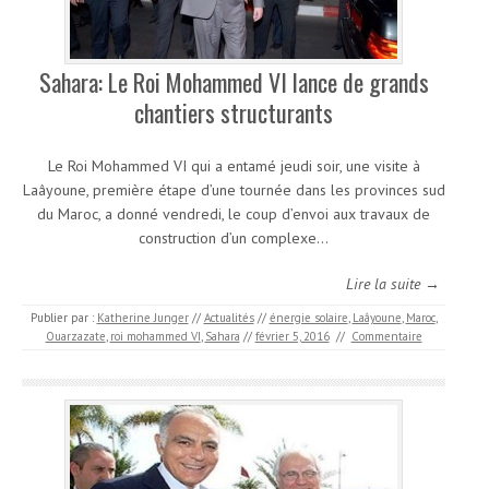
Sahara: Le Roi Mohammed VI lance de grands
chantiers structurants
Le Roi Mohammed VI qui a entamé jeudi soir, une visite à
Laâyoune, première étape d’une tournée dans les provinces sud
du Maroc, a donné vendredi, le coup d’envoi aux travaux de
construction d’un complexe…
Lire la suite →
Publier par :
Katherine Junger
//
Actualités
//
énergie solaire
,
Laâyoune
,
Maroc
,
Ouarzazate
,
roi mohammed VI
,
Sahara
//
février 5, 2016
//
Commentaire