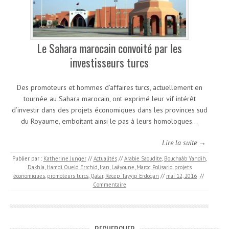
Le Sahara marocain convoité par les
investisseurs turcs
Des promoteurs et hommes d’affaires turcs, actuellement en
tournée au Sahara marocain, ont exprimé leur vif intérêt
d’investir dans des projets économiques dans les provinces sud
du Royaume, emboîtant ainsi le pas à leurs homologues…
Lire la suite →
Publier par :
Katherine Junger
//
Actualités
//
Arabie Saoudite
,
Bouchaâb Yahdih
,
Dakhla
,
Hamdi Oueld Errchid
,
Iran
,
Laâyoune
,
Maroc
,
Polisario
,
projets
économiques
,
promoteurs turcs
,
Qatar
,
Recep Tayyip Erdogan
//
mai 12, 2016
//
Commentaire