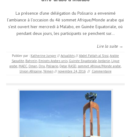
La présence d’une délégation du Polisario a envenimé
l’ambiance à l’occasion du 4è sommet Afrique/Monde arabe qui
s’est ouvert hier mercredi à Malabo, en Guinée Equatoriale, où
pendant deux jours, les participants se penchent sur…
Lire la suite →
Publier par :
Katherine Junger
//
Actualités
//
Abdel Fattah al Sissi
,
Arabie
Saoudite
,
Bahreïn
,
Emirats Arabes unis
,
Guinée Equatoriale
,
Jordanie
,
Ligue
arabe
,
MAEC
,
Oman
,
Onu
,
Polisario
,
Qatar
,
RASD
,
sommet Afrique/Monde arabe
,
Union Africaine
,
Yémen
//
novembre 24, 2016
//
Commentaire