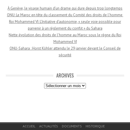
À Genève, le visage humain d’un drame qui dure depuis trop longtemps
ONU: Le Maroc en tête du classement du Comité des droits de l’homme
Roi Mohammed VI: L’Initiative d’autonomie, « seule voie possible pour
parvenir à un règlement du conflit » du Sahara
Nette évolution des droits de l’homme au Maroc sous le règne du Roi
Mohammed VI
ONU-Sahara : Horst Köhler attendu le 29 janvier devant le Conseil de
sécurité
ARCHIVES
Archives
Menu du bas de page
ACCUEIL
ACTUALITÉS
DOCUMENTS
HISTORIQUE