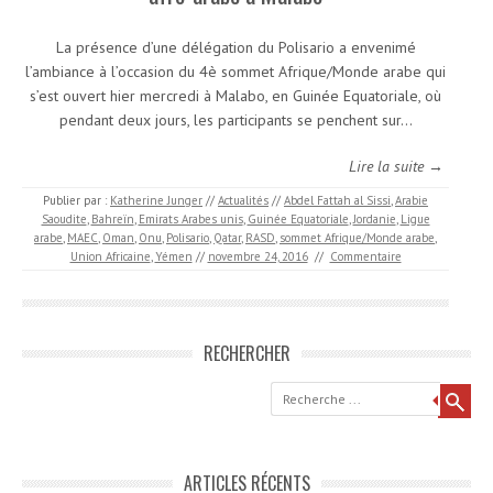
La présence d’une délégation du Polisario a envenimé
l’ambiance à l’occasion du 4è sommet Afrique/Monde arabe qui
s’est ouvert hier mercredi à Malabo, en Guinée Equatoriale, où
pendant deux jours, les participants se penchent sur…
Lire la suite →
Publier par :
Katherine Junger
//
Actualités
//
Abdel Fattah al Sissi
,
Arabie
Saoudite
,
Bahreïn
,
Emirats Arabes unis
,
Guinée Equatoriale
,
Jordanie
,
Ligue
arabe
,
MAEC
,
Oman
,
Onu
,
Polisario
,
Qatar
,
RASD
,
sommet Afrique/Monde arabe
,
Union Africaine
,
Yémen
//
novembre 24, 2016
//
Commentaire
RECHERCHER
Recherche
ARTICLES RÉCENTS