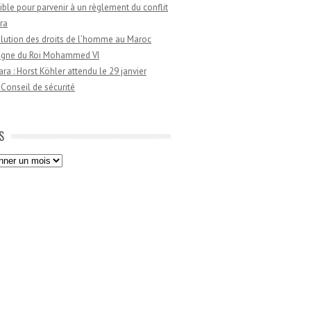
ible pour parvenir à un règlement du conflit
ra
lution des droits de l’homme au Maroc
règne du Roi Mohammed VI
a : Horst Köhler attendu le 29 janvier
 Conseil de sécurité
S