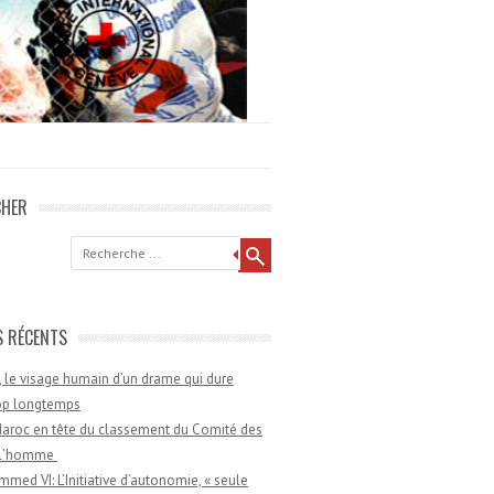
CHER
he
S RÉCENTS
 le visage humain d’un drame qui dure
rop longtemps
aroc en tête du classement du Comité des
e l’homme
med VI: L’Initiative d’autonomie, « seule