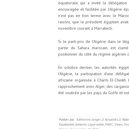
équatoriale qui a invité la délégation
encouragée et facilitée par l’Algérie ép
n’est pas en bon terme avec le Maroc e
raisons, que le président égyptien ava
novembre courant à Marrakech.
Si le parti-pris de l’Algérie dans le lit
partie du Sahara marocain, est clamé
positionner du côté du régime algérien d
En octobre dernier, les autorités égypt
l’Algérie, la participation d’une délé
africaine organisée à Charm El-Cheikh.
rapprochement avec Alger, des cargaison
été soutirée par les pays du Golfe et no
Publier par :
Katherine Junger
//
Actualités
//
Abdel
Equatoriale
,
Jordanie
,
Ligue arabe
,
MAEC
,
Oman
,
On