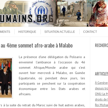
MENTS
HISTORIQUE
SITUATION ACTUELLE
CONTACT
te au 4ème sommet afro-arabe à Malabo
RECHER
Recherc
La présence d’une délégation du Polisario a
envenimé l’ambiance à l’occasion du 4è
sommet Afrique/Monde arabe qui s’est
ouvert hier mercredi à Malabo, en Guinée
ARTICLE
Equatoriale, où pendant deux jours, les
À Genève,
participants se penchent sur la coopération
depuis t
économique entre les Etats arabes et
africains.
ONU: Le M
droits d
à la suite du retrait du Maroc suivi de huit autres arabes,
Roi Moham