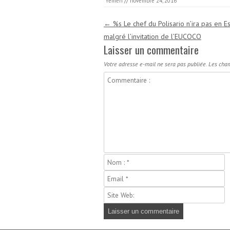
Yémen
//
novembre 24, 2016
Navigation des articles
←
%s Le chef du Polisario n’ira pas en 
malgré l’invitation de l’EUCOCO
Laisser un commentaire
Votre adresse e-mail ne sera pas publiée.
Les cham