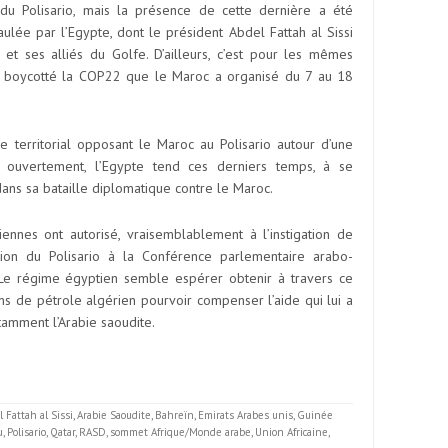
 du Polisario, mais la présence de cette dernière a été
aulée par l’Egypte, dont le président Abdel Fattah al Sissi
t ses alliés du Golfe. D’ailleurs, c’est pour les mêmes
it boycotté la COP22 que le Maroc a organisé du 7 au 18
ige territorial opposant le Maroc au Polisario autour d’une
 ouvertement, l’Egypte tend ces derniers temps, à se
ans sa bataille diplomatique contre le Maroc.
iennes ont autorisé, vraisemblablement à l’instigation de
gation du Polisario à la Conférence parlementaire arabo-
 Le régime égyptien semble espérer obtenir à travers ce
s de pétrole algérien pourvoir compenser l’aide qui lui a
tamment l’Arabie saoudite.
 Fattah al Sissi
,
Arabie Saoudite
,
Bahreïn
,
Emirats Arabes unis
,
Guinée
u
,
Polisario
,
Qatar
,
RASD
,
sommet Afrique/Monde arabe
,
Union Africaine
,