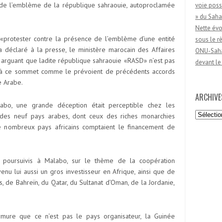
 de l’emblème de la république sahraouie, autoproclamée
voie poss
» du Saha
Nette évo
«protester contre la présence de l’emblème d’une entité
sous le 
a déclaré à la presse, le ministère marocain des Affaires
ONU-Sahar
 arguant que ladite république sahraouie «RASD» n’est pas
devant le
à ce sommet comme le prévoient de précédents accords
e Arabe.
ARCHIVE
bo, une grande déception était perceptible chez les
Archives
it des neuf pays arabes, dont ceux des riches monarchies
de nombreux pays africains comptaient le financement de
poursuivis à Malabo, sur le thème de la coopération
nu lui aussi un gros investisseur en Afrique, ainsi que de
s, de Bahreïn, du Qatar, du Sultanat d’Oman, de la Jordanie,
ure que ce n’est pas le pays organisateur, la Guinée