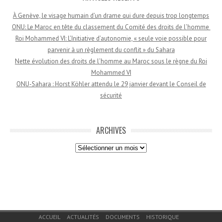
À Genève, le visage humain d’un drame qui dure depuis trop longtemps
ONU: Le Maroc en tête du classement du Comité des droits de l’homme
Roi Mohammed VI: L’Initiative d’autonomie, « seule voie possible pour
parvenir à un règlement du conflit » du Sahara
Nette évolution des droits de l’homme au Maroc sous le règne du Roi
Mohammed VI
ONU-Sahara : Horst Köhler attendu le 29 janvier devant le Conseil de
sécurité
ARCHIVES
Archives
Menu du bas de page
ACCUEIL
ACTUALITÉS
DOCUMENTS
HISTORIQUE