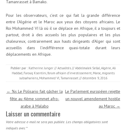
Tamanrasset à Bamako.
Pour les observateurs, c’est ce qui fait la grande différence
entre l’Algérie et le Maroc aux yeux des citoyens africains. Le
Roi Mohammed VI là où il se déplace en Afrique, il a toujours et
partout, droit à des accueils les plus populaires et les plus
chaleureux, contrairement aux hauts dirigeants d’Alger qui sont
accueillis dans l’indifférence quasi-totale durant leurs
déplacements en Afrique.
Publier par :
Katherine Junger
//
Actualités
//
Abdelmalek Sellal
,
Algérie
,
Ali
Haddad
,
Farouq Ksentini
,
forum africain d’investissement
,
Maroc
,
migrants
subsahariens
,
Mohammed VI
,
Tamanrasset
//
décembre 9, 2016
Navigation des articles
←
%s Le Polisario fait gâcher la
Le Parlement européen rejette
fête au 4ème sommet afro-
un nouvel amendement hostile
arabe à Malabo
au Maroc
→
Laisser un commentaire
Votre adresse e-mail ne sera pas publiée.
Les champs obligatoires sont
indiqués avec
*