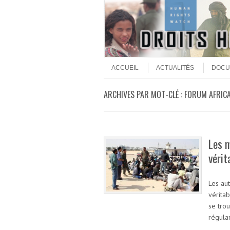
Aller au contenu
Menu
ACCUEIL
ACTUALITÉS
DOCU
ARCHIVES PAR MOT-CLÉ :
FORUM AFRICA
Les m
vérit
Les au
vérita
se trou
régular