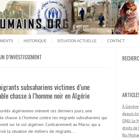
MENTS
HISTORIQUE
SITUATION ACTUELLE
CONTACT
IN D’INVESTISSEMENT
RECHER
Recherc
igrants subsahariens victimes d’une
able chasse à l’homme noir en Algérie
ARTICLE
À Genève,
torités algériennes mènent ces derniers jours, une
depuis t
ble chasse à l’homme contre les migrants subsahariens qui
ONU: Le M
vent sur le sol algérien. Contrairement au Maroc qui a
droits d
isé la situation de milliers de migrants…
Roi Moham