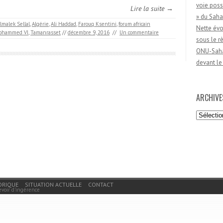
voie poss
Lire la suite →
» du Saha
lmalek Sellal
,
Algérie
,
Ali Haddad
,
Farouq Ksentini
,
forum africain
Nette évo
ohammed VI
,
Tamanrasset
//
décembre 9, 2016
//
Un commentaire
sous le 
ONU-Sahar
devant le
ARCHIVE
Archives
ORIQUE
SITUATION ACTUELLE
CONTACT
evoir d'ingérence