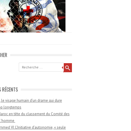
CHER
he
S RÉCENTS
 le visage humain d’un drame qui dure
rop longtemps
aroc en tête du classement du Comité des
e l’homme
med VI: L’Initiative d’autonomie, « seule