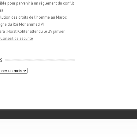
ible pour parvenir à un règlement du conflit
ra
lution des droits de l’homme au Maroc
règne du Roi Mohammed VI
a : Horst Köhler attendu le 29 janvier
 Conseil de sécurité
S