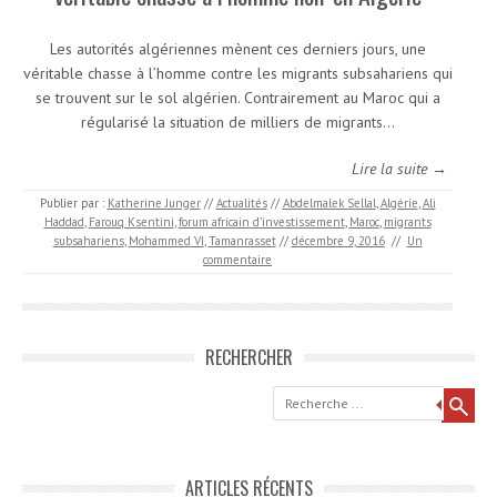
Les autorités algériennes mènent ces derniers jours, une
véritable chasse à l’homme contre les migrants subsahariens qui
se trouvent sur le sol algérien. Contrairement au Maroc qui a
régularisé la situation de milliers de migrants…
Lire la suite →
Publier par :
Katherine Junger
//
Actualités
//
Abdelmalek Sellal
,
Algérie
,
Ali
Haddad
,
Farouq Ksentini
,
forum africain d’investissement
,
Maroc
,
migrants
subsahariens
,
Mohammed VI
,
Tamanrasset
//
décembre 9, 2016
//
Un
commentaire
RECHERCHER
Recherche
ARTICLES RÉCENTS