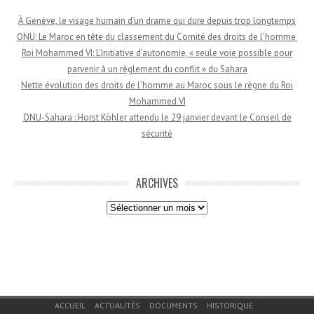
À Genève, le visage humain d’un drame qui dure depuis trop longtemps
ONU: Le Maroc en tête du classement du Comité des droits de l’homme
Roi Mohammed VI: L’Initiative d’autonomie, « seule voie possible pour
parvenir à un règlement du conflit » du Sahara
Nette évolution des droits de l’homme au Maroc sous le règne du Roi
Mohammed VI
ONU-Sahara : Horst Köhler attendu le 29 janvier devant le Conseil de
sécurité
ARCHIVES
Archives
Menu du bas de page
ACCUEIL
ACTUALITÉS
DOCUMENTS
HISTORIQUE