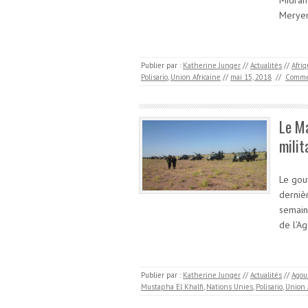
Midran
Meryem
Publier par :
Katherine Junger
//
Actualités
//
Afri
Polisario
,
Union Africaine
//
mai 15, 2018
//
Comme
Le M
milit
Le gou
derniè
semain
de l’A
Publier par :
Katherine Junger
//
Actualités
//
Agou
Mustapha El Khalfi
,
Nations Unies
,
Polisario
,
Union 