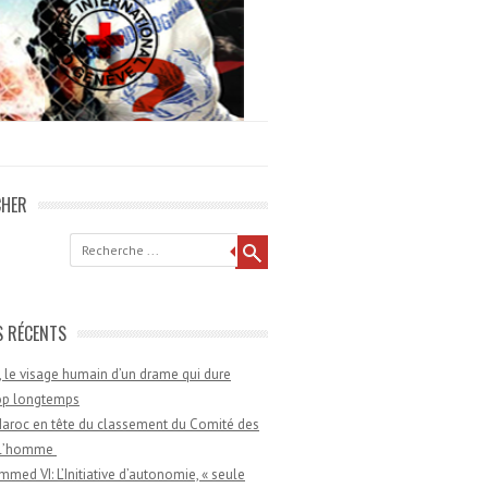
CHER
he
S RÉCENTS
 le visage humain d’un drame qui dure
rop longtemps
aroc en tête du classement du Comité des
e l’homme
med VI: L’Initiative d’autonomie, « seule