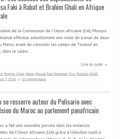
a Faki à Rabat et Brahim Ghali en Afrique
ale
sident de la Commission de l’Union africaine (UA), Moussa
ahamat effectue actuellement une visite de travail de deux
au Maroc avant de s’envoler les camps de Tindouf en
e, dans le cadre…
Lire la suite →
rie
,
Brahim Ghali
,
Maroc
,
Moussa Faki Mahamat
,
Onu
,
Polisario
,
RASD
,
uin 7, 2018
//
Un commentaire
u se resserre autour du Polisario avec
ésion du Maroc au parlement panafricain
oc a fait une nouvelle percée dans les instances
ntes de l’Union africaine (UA) grâce à l’élection lundi à