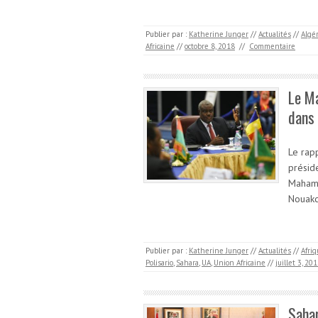
Publier par :
Katherine Junger
//
Actualités
//
Algé
Africaine
//
octobre 8, 2018
//
Commentaire
Le Ma
dans 
Le rap
présid
Mahama
Nouakc
Publier par :
Katherine Junger
//
Actualités
//
Afri
Polisario
,
Sahara
,
UA
,
Union Africaine
//
juillet 3, 20
Saha