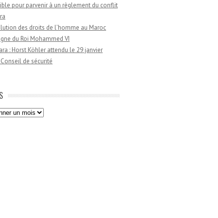
ible pour parvenir à un règlement du conflit
ra
lution des droits de l’homme au Maroc
règne du Roi Mohammed VI
a : Horst Köhler attendu le 29 janvier
 Conseil de sécurité
S