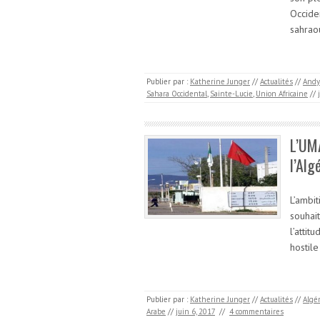
Occiden
sahraou
Publier par :
Katherine Junger
//
Actualités
//
Andy
Sahara Occidental
,
Sainte-Lucie
,
Union Africaine
//
L’UMA
l’Alg
L’ambi
souhai
l’atti
hostile
Publier par :
Katherine Junger
//
Actualités
//
Algé
Arabe
//
juin 6, 2017
//
4 commentaires