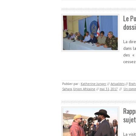
Le Po
dossi
La dire
dans l
des « 
cessez
Publier par :
Katherine Junger
//
Actualités
//
Brah
Sahara
,
Union Africaine
//
mai 31, 2017
//
Un comm
Rapp
suje
La vis