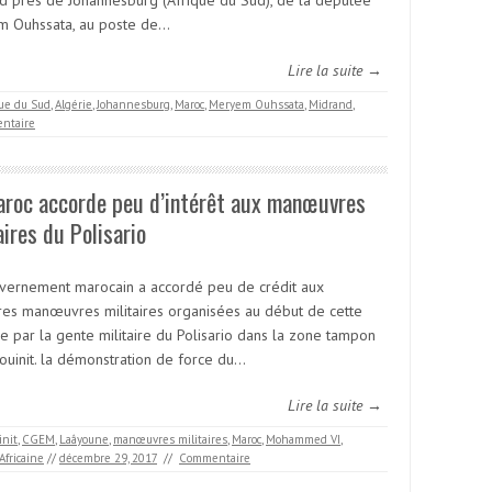
d près de Johannesburg (Afrique du Sud), de la députée
 Ouhssata, au poste de…
Lire la suite →
que du Sud
,
Algérie
,
Johannesburg
,
Maroc
,
Meryem Ouhssata
,
Midrand
,
ntaire
aroc accorde peu d’intérêt aux manœuvres
aires du Polisario
vernement marocain a accordé peu de crédit aux
res manœuvres militaires organisées au début de cette
e par la gente militaire du Polisario dans la zone tampon
gouinit. la démonstration de force du…
Lire la suite →
init
,
CGEM
,
Laâyoune
,
manœuvres militaires
,
Maroc
,
Mohammed VI
,
Africaine
//
décembre 29, 2017
//
Commentaire