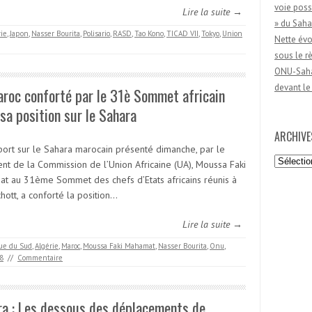
voie poss
Lire la suite →
» du Saha
rie
,
Japon
,
Nasser Bourita
,
Polisario
,
RASD
,
Tao Kono
,
TICAD VII
,
Tokyo
,
Union
Nette évo
sous le 
ONU-Sahar
devant le
roc conforté par le 31è Sommet africain
sa position sur le Sahara
ARCHIVE
port sur le Sahara marocain présenté dimanche, par le
Archives
ent de la Commission de l’Union Africaine (UA), Moussa Faki
t au 31ème Sommet des chefs d’Etats africains réunis à
hott, a conforté la position…
Lire la suite →
que du Sud
,
Algérie
,
Maroc
,
Moussa Faki Mahamat
,
Nasser Bourita
,
Onu
,
18
//
Commentaire
ra : Les dessous des déplacements de