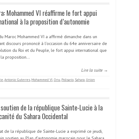
a: Mohammed VI réaffirme le fort appui
national à la proposition d’autonomie
 du Maroc Mohammed VI a affirmé dimanche dans un
ant discours prononcé à l’occasion du 64e anniversaire de
lution du Roi et du Peuple, le fort appui international que
 la proposition…
Lire la suite →
rie
,
Antonio Guterres
,
Mohammed VI
,
Onu
,
Polisario
,
Sahara
,
Union
 soutien de la république Sainte-Lucie à la
canité du Sahara Occidental
at de la république de Sainte-Lucie a exprimé ce jeudi,
ein soutien au Plan d’autonomie marocain pour le Sahara