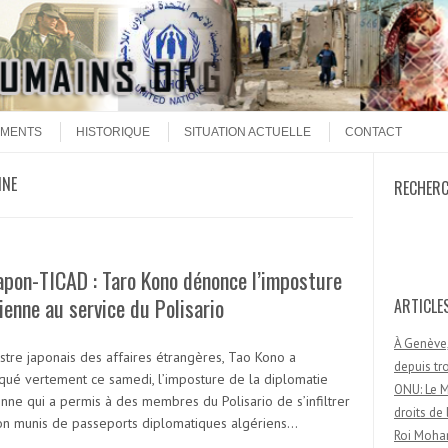
MENTS
HISTORIQUE
SITUATION ACTUELLE
CONTACT
INE
RECHER
Recherc
pon-TICAD : Taro Kono dénonce l’imposture
ienne au service du Polisario
ARTICLE
À Genève,
istre japonais des affaires étrangères, Tao Kono a
depuis t
ué vertement ce samedi, l’imposture de la diplomatie
ONU: Le M
enne qui a permis à des membres du Polisario de s’infiltrer
droits d
on munis de passeports diplomatiques algériens…
Roi Moham