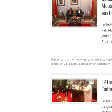
Mouss
austr
Le Pré
Faki M
jours 
Algéri
Publier par :
Katherine Junger
//
Actualités
//
Algé
résolution 2414
,
SADC
,
Tindouf
,
Union Africaine
//
j
L’éta
l’adh
Le Mar
dirigea