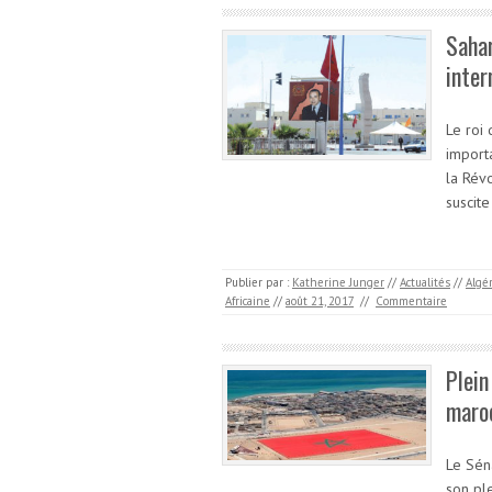
Sahar
inter
Le roi
import
la Révo
suscite
Publier par :
Katherine Junger
//
Actualités
//
Algé
Africaine
//
août 21, 2017
//
Commentaire
Plein
maro
Le Sén
son pl