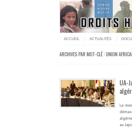
Aller au contenu
Menu
ACCUEIL
ACTUALITÉS
DOCU
ARCHIVES PAR MOT-CLÉ :
UNION AFRICA
UA-Ja
algér
Le min
démasq
algéri
au Jap