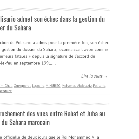
lisario admet son échec dans la gestion du
er du Sahara
ction du Polisario a admis pour la première fois, son échec
a gestion du dossier du Sahara, reconnaissant avoir commis
erreurs fatales » depuis la signature de l’accord de
-le-feu en septembre 1991,…
Lire la suite →
im Ghali
,
Guerguerat
,
Lagouira
,
MINURSO
,
Mohamed Abdelaziz
,
Polisario
,
entaire
rochement des vues entre Rabat et Juba au
t du Sahara marocain
ite officielle de deux jours que le Roi Mohammed VI a