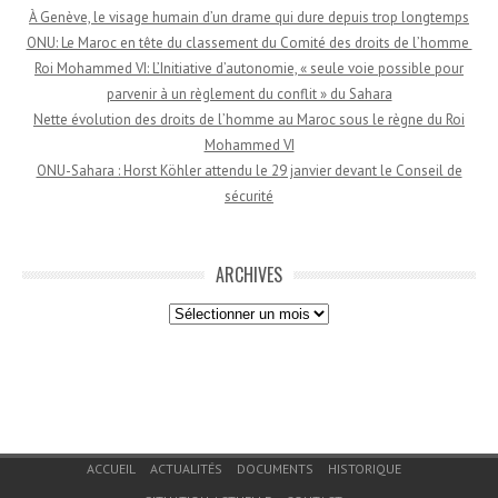
À Genève, le visage humain d’un drame qui dure depuis trop longtemps
ONU: Le Maroc en tête du classement du Comité des droits de l’homme
Roi Mohammed VI: L’Initiative d’autonomie, « seule voie possible pour
parvenir à un règlement du conflit » du Sahara
Nette évolution des droits de l’homme au Maroc sous le règne du Roi
Mohammed VI
ONU-Sahara : Horst Köhler attendu le 29 janvier devant le Conseil de
sécurité
ARCHIVES
Archives
Menu du bas de page
ACCUEIL
ACTUALITÉS
DOCUMENTS
HISTORIQUE