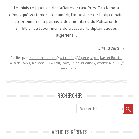
Le ministre japonais des affaires étrangères, Tao Kono a
démasqué vertement ce samedi, l’imposture de la diplomatie
algérienne qui a permis à des membres du Polisario de
s’infiltrer au Japon munis de passeports diplomatiques
algériens…
Lire la suite →
Publier par :
Katherine Junger
//
Actualités
//
Algérie
,
Japon
,
Nasser Bourita
,
Polisario
,
RASD
,
Tao Kono
,
TICAD VII
,
Tokyo
,
Union Africaine
//
octobre 8, 2018
//
Commentaire
RECHERCHER
Recherche
ARTICLES RÉCENTS