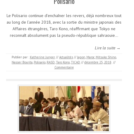
Polisario
Le Polisario continue d’enchaîner les revers, déjà nombreux tout
au long de l’année 2018, avec la sortie du ministre japonais des
Affaires étrangères, Taro Kono, réaffirmant que Tokyo ne
reconnaît absolument pas la pseudo-république sahraouie…
Lire la suite →
Publier par :
Katherine Junger
//
Actualités
//
Japon
,
Maroc
,
Mitsuko Shino
,
Nasser Bourita
,
Polisario
,
RASD
,
Taro Kono
,
TICAD
//
décembre 25, 2018
//
Commentaire