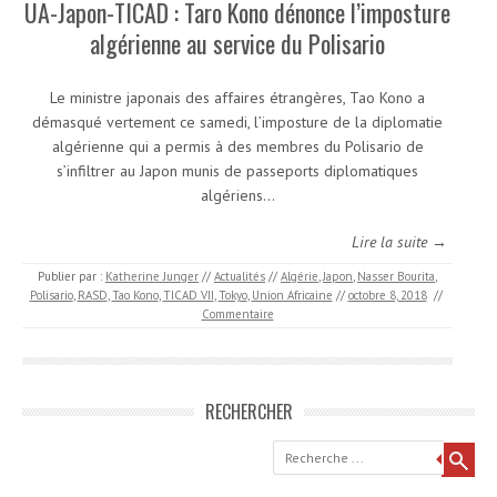
UA-Japon-TICAD : Taro Kono dénonce l’imposture
algérienne au service du Polisario
Le ministre japonais des affaires étrangères, Tao Kono a
démasqué vertement ce samedi, l’imposture de la diplomatie
algérienne qui a permis à des membres du Polisario de
s’infiltrer au Japon munis de passeports diplomatiques
algériens…
Lire la suite →
Publier par :
Katherine Junger
//
Actualités
//
Algérie
,
Japon
,
Nasser Bourita
,
Polisario
,
RASD
,
Tao Kono
,
TICAD VII
,
Tokyo
,
Union Africaine
//
octobre 8, 2018
//
Commentaire
RECHERCHER
Recherche