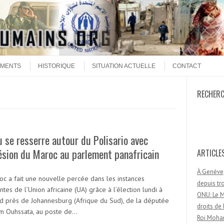
MENTS
HISTORIQUE
SITUATION ACTUELLE
CONTACT
RECHER
Recherc
u se resserre autour du Polisario avec
ésion du Maroc au parlement panafricain
ARTICLE
À Genève,
oc a fait une nouvelle percée dans les instances
depuis t
ntes de l’Union africaine (UA) grâce à l’élection lundi à
ONU: Le M
d près de Johannesburg (Afrique du Sud), de la députée
droits d
 Ouhssata, au poste de…
Roi Moham