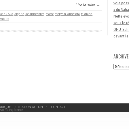
voie poss
Lire la suite →
» du Saha
que du Sud
,
Algérie
,
Johannesburg
,
Maroc
,
Meryem Ouhssata
,
Midrand
,
Nette évo
ntaire
sous le 
ONU-Sahar
devant le
ARCHIVE
Archives
ORIQUE
SITUATION ACTUELLE
CONTACT
evoir d'ingérence