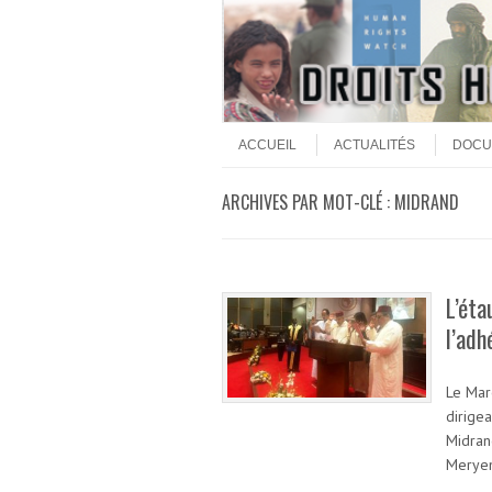
Aller au contenu
Menu
ACCUEIL
ACTUALITÉS
DOCU
ARCHIVES PAR MOT-CLÉ :
MIDRAND
L’éta
l’adh
Le Mar
dirigea
Midran
Meryem