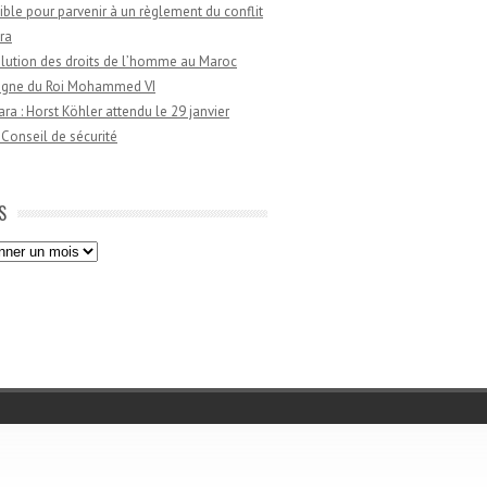
ible pour parvenir à un règlement du conflit
ra
lution des droits de l’homme au Maroc
règne du Roi Mohammed VI
a : Horst Köhler attendu le 29 janvier
 Conseil de sécurité
S