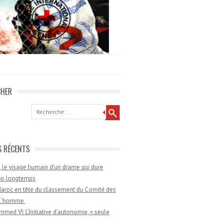
CHER
he
S RÉCENTS
 le visage humain d’un drame qui dure
rop longtemps
aroc en tête du classement du Comité des
e l’homme
med VI: L’Initiative d’autonomie, « seule