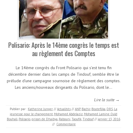
Polisario: Après le 14ème congrès le temps est
au règlement des Comptes
Le 14ème congrès du Front Polisario qui s’est tenu fin
décembre dernier dans les camps de Tindouf, semble être le
prélude d’une campagne sournoise de règlement des comptes.
Les anciens/nouveaux dirigeants du Polisario, dont le…
Lire la suite →
Publier par :
Katherine Junger
//
Actualités
//
ANP
,
Bachir
,
Bouteflika
,
DRS
,
La
jeunesse pour le changement
,
Mohamed Abdelaziz
,
Mohamed Lamine Ould
Bouhali
,
Polisario
,
prison de Dhaibya
,
Rabouni
,
Taoufik
,
Tindouf
//
janvier 13, 2016
//
Commentaire