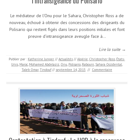
l’intransigeance du Polisario
Le médiateur de l’Onu pour le Sahara, Christopher Ross a de
nouveau, échoué à obtenir des concessions des dirigeants du
Polisario qui restent figés dans leurs positions initiales et font
preuve d’intransigeance aveugle face à…
Lire la suite →
Publier par :
Katherine Junger
//
Actualités
//
Algérie
,
Christopher Ross
,
États-
Unis
,
Maroc
,
Mohamed Abdelaziz
,
Onu
,
Polisario
,
Rabouni
,
Sahara Occidental
,
Taleb Omar
,
Tindouf
//
septembre 14, 2015
//
Commentaire