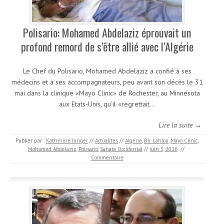
Polisario: Mohamed Abdelaziz éprouvait un
profond remord de s’être allié avec l’Algérie
Le Chef du Polisario, Mohamed Abdelaziz a confié à ses
médecins et à ses accompagnateurs, peu avant son décès le 31
mai dans la clinique «Mayo Clinic» de Rochester, au Minnesota
aux Etats-Unis, qu’il «regrettait…
Lire la suite →
Publier par :
Katherine Junger
//
Actualités
//
Algérie
,
Bir Lahlou
,
Mayo Clinic
,
Mohamed Abdelaziz
,
Polisario
,
Sahara Occidental
//
juin 3, 2016
//
Commentaire