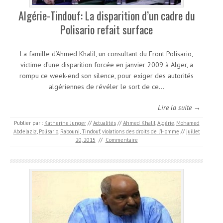
Algérie-Tindouf: La disparition d’un cadre du
Polisario refait surface
La famille d’Ahmed Khalil, un consultant du Front Polisario,
victime d’une disparition forcée en janvier 2009 à Alger, a
rompu ce week-end son silence, pour exiger des autorités
algériennes de révéler le sort de ce…
Lire la suite →
Publier par :
Katherine Junger
//
Actualités
//
Ahmed Khalil
,
Algérie
,
Mohamed
Abdelaziz
,
Polisario
,
Rabouni
,
Tindouf
,
violations des droits de l’Homme
//
juillet
20, 2015
//
Commentaire