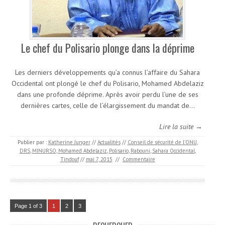
Le chef du Polisario plonge dans la déprime
Les derniers développements qu’a connus l’affaire du Sahara
Occidental ont plongé le chef du Polisario, Mohamed Abdelaziz
dans une profonde déprime. Après avoir perdu l’une de ses
dernières cartes, celle de l’élargissement du mandat de…
Lire la suite →
Publier par :
Katherine Junger
//
Actualités
//
Conseil de sécurité de l’ONU
,
DRS
,
MINURSO
,
Mohamed Abdelaziz
,
Polisario
,
Rabouni
,
Sahara Occidental
,
Tindouf
//
mai 7, 2015
//
Commentaire
Page 1 of 3
1
2
3