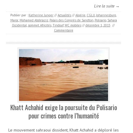
Lire la suite →
Publier par :
Katherine Junger
//
Actualités
//
Algérie
,
CGLU
,
Johannesburg
,
Maroc
,
Mohamed Abdelaziz
,
Palais des Congrès de Sandton
,
Polisario
,
Sahara
Occidental
,
sommet Africités
,
Tindouf
,
WC mobiles
//
décembre 1, 2015
//
Commentaire
Khatt Achahid exige la poursuite du Polisario
pour crimes contre l’humanité
Le mouvement sahraoui dissident, Khatt Achahid a déploré les