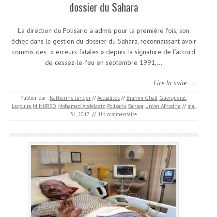
dossier du Sahara
La direction du Polisario a admis pour la première fois, son
échec dans la gestion du dossier du Sahara, reconnaissant avoir
commis des « erreurs fatales » depuis la signature de l’accord
de cessez-le-feu en septembre 1991,…
Lire la suite →
Publier par :
Katherine Junger
//
Actualités
//
Brahim Ghali
,
Guerguerat
,
Lagouira
,
MINURSO
,
Mohamed Abdelaziz
,
Polisario
,
Sahara
,
Union Africaine
//
mai
31, 2017
//
Un commentaire