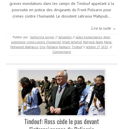
graves inondations dans les camps de Tindouf appelant à la
poursuite en justice des dirigeants du Front Polisario pour
crimes contre l’humanité. Le dissident sahraoui Mahjoub…
Lire la suite →
Publier par :
Katherine Junger
//
Actualités
//
aides humanitaires
,
Alger
,
autonomie
,
crimes contre l’humanité
,
Khatt Achahid
,
Mahjoub Salek
,
Maroc
,
Mohamed Abdelaziz
,
Onu
,
Polisario
,
Rabouni
,
Tindouf
//
octobre 27, 2015
//
Commentaire
Tindouf: Ross cède le pas devant