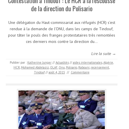
Contestation à Tindouf : Le HCR à la rescousse
de la direction du Polisario
Une délégation du Haut-commissariat aux réfugiés (HCR) s’est
rendue à la demande de l’ONU, dans les camps de Tindouf,
pour tâter le pouls des franges protestataires très remontées
ces derniers mois contre la direction du…
Lire la suite →
Publier par :
Katherine Junger
//
Actualités
//
aides internationales
,
Algérie
,
HCR
,
Mohamed Abdelaziz
,
OLAF
,
Onu
,
Polisario
,
Rabouni
,
recensement
,
Tindouf
//
août 4, 2015
//
Commentaire