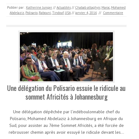
Publier par :
Katherine Junger
//
Actualités
//
Chabab attaghyir
,
Maroc
,
Mohamed
Abdelaziz
,
Polisario
,
Rabouni
,
Tindouf
,
USA
//
janvier 4, 2016
//
Commentaire
Une délégation du Polisario essuie le ridicule au
sommet Africités à Johannesburg
Une délégation dépêchée par l’indéboulonnable chef du
Polisario, Mohamed Abdelaziz à Johannesburg en Afrique du
Sud, pour assister au 7ème Sommet Africités, a été forcée de
rebrousser chemin après avoir essuyé le ridicule devant les…