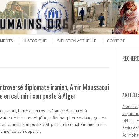
MENTS
HISTORIQUE
SITUATION ACTUELLE
CONTACT
RECHER
Recherc
ntroversé diplomate iranien, Amir Moussaoui
e en catimini son poste à Alger
ARTICLE
À Genève,
ussaoui, le très controversé attaché culturel à
depuis t
sade de l’Iran en Algérie, a fini par plier ses bagages en
ONU: Le M
t en catimini son poste à Alger. Le diplomate iranien a lui-
droits d
annoncé son départ…
Roi Moham