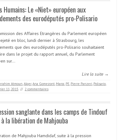
s Humains: Le «Niet» européen aux
dements des eurodéputés pro-Polisario
mission des Affaires Etrangères du Parlement européen
rejeté en bloc, lundi dernier à Strasbourg, les
ments que des eurodéputés pro-Polisario souhaitaient
uire dans le projet du rapport annuel, du Parlement
en sur…
Lire la suite →
rrahim Atmoun
,
Alger
,
Ana Gomezont
,
Maroc
,
PE
,
Pierre Panzeri
,
Polisario
,
rier 11, 2015
//
2 commentaires
ssion sanglante dans les camps de Tindouf
 à la libération de Mahjouba
ération de Mahjouba Hamdidaf, suite à la pression