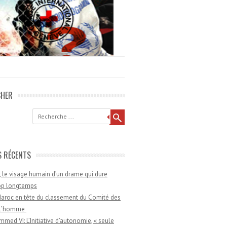
CHER
he
S RÉCENTS
 le visage humain d’un drame qui dure
rop longtemps
aroc en tête du classement du Comité des
e l’homme
med VI: L’Initiative d’autonomie, « seule