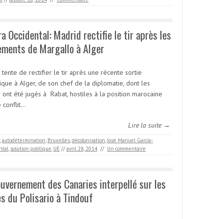
a Occidental: Madrid rectifie le tir après les
ements de Margallo à Alger
tente de rectifier le tir après une récente sortie
ique à Alger, de son chef de la diplomatie, dont les
 ont été jugés à Rabat, hostiles à la position marocaine
 conflit…
Lire la suite →
,
autodétermination
,
Bruxelles
,
décolonisation
,
José Manuel García-
ntal
,
solution politique
,
UE
//
avril 28, 2014
//
Un commentaire
uvernement des Canaries interpellé sur les
s du Polisario à Tindouf