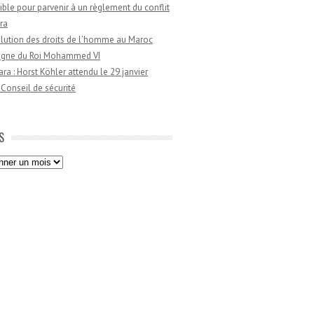
ible pour parvenir à un règlement du conflit
ra
lution des droits de l’homme au Maroc
règne du Roi Mohammed VI
a : Horst Köhler attendu le 29 janvier
 Conseil de sécurité
S