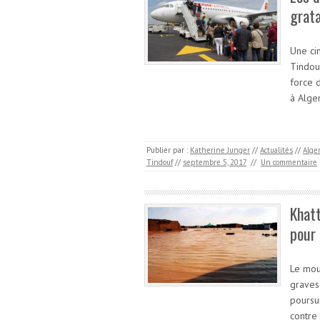
grat
Une ci
Tindou
force 
à Alge
Publier par :
Katherine Junger
//
Actualités
//
Alger
Tindouf
//
septembre 5, 2017
//
Un commentaire
Khatt
pour 
Le mou
graves
poursui
contre