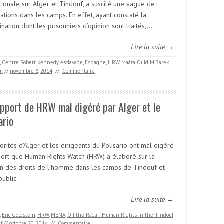
tionale sur Alger et Tindouf, a suscité une vague de
ations dans les camps. En effet, ayant constaté la
ination dont les prisonniers d’opinion sont traités,…
Lire la suite →
,
Centre Robert Kennedy
,
esclavage
,
Espagne
,
HRW
,
Maâta Ould M’Barek
uf
//
novembre 6, 2014
//
Commentaire
pport de HRW mal digéré par Alger et le
ario
orités d’Alger et les dirigeants du Polisario ont mal digéré
port que Human Rights Watch (HRW) a élaboré sur la
ion des droits de l’homme dans les camps de Tindouf et
public…
Lire la suite →
,
Eric Goldstein
,
HRW
,
MENA
,
Off the Radar: Human Rights in the Tindouf
f
//
octobre 20, 2014
//
Commentaire