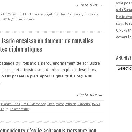
voie poss
Lire la suite →
» du Saha
kader Messahel
,
Adda Fellahi
,
Alger
,
Algérie
,
Amir Moussaoui
,
Hezbollah
,
Nette évo
7, 2018
//
Commentaire
sous le 
ONU-Sahar
devant le
lisario encaisse en douceur de nouvelles
tes diplomatiques
ARCHIVE
pagande du Polisario a perdu énormément de son lustre
Archives
miliciens et activistes sont de plus en plus indésirables
 où ils posent le pied. Après la gifle qu’il a reçue au
…
Lire la suite →
,
Brahim Ghali
,
Dmitri Medvedev
,
Liban
,
Maroc
,
Polisario
,
Rabbouni
,
RASD
,
017
//
Commentaire
emandeurs d’asile sahraouis personæ non