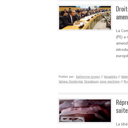
Droit
amen
La Com
(PE) a 
amende
introd
europé
Publier par :
Katherine Junger
//
Actualités
//
Abde
Sahara Occidental
,
Strasbourg
,
zone maritime
//
fév
Répre
suite
La lib