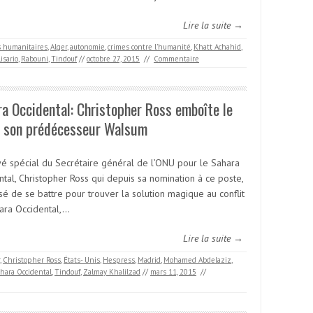
Lire la suite →
s humanitaires
,
Alger
,
autonomie
,
crimes contre l’humanité
,
Khatt Achahid
,
isario
,
Rabouni
,
Tindouf
//
octobre 27, 2015
//
Commentaire
a Occidental: Christopher Ross emboîte le
à son prédécesseur Walsum
yé spécial du Secrétaire général de l’ONU pour le Sahara
tal, Christopher Ross qui depuis sa nomination à ce poste,
sé de se battre pour trouver la solution magique au conflit
ara Occidental,…
Lire la suite →
,
Christopher Ross
,
États- Unis
,
Hespress
,
Madrid
,
Mohamed Abdelaziz
,
hara Occidental
,
Tindouf
,
Zalmay Khalilzad
//
mars 11, 2015
//