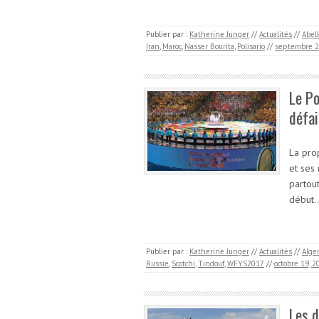
Publier par :
Katherine Junger
//
Actualités
//
Abel
Iran
,
Maroc
,
Nasser Bourita
,
Polisario
//
septembre 2
Le Po
défai
La pro
et ses 
partout
début
Publier par :
Katherine Junger
//
Actualités
//
Alger
Russie
,
Scotchi
,
Tindouf
,
WFYS2017
//
octobre 19, 2
Les d