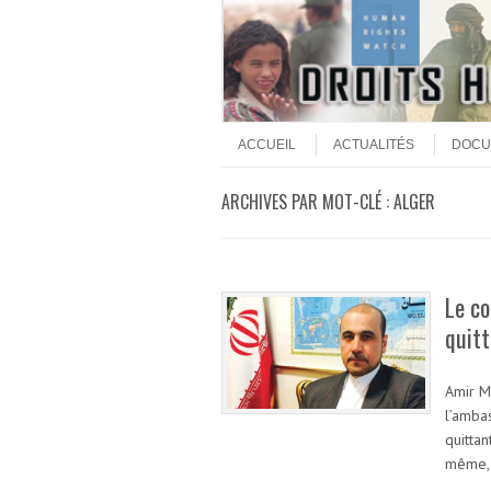
Aller au contenu
Menu
ACCUEIL
ACTUALITÉS
DOCU
ARCHIVES PAR MOT-CLÉ :
ALGER
Le co
quitt
Amir Mo
l’ambas
quittan
même, 