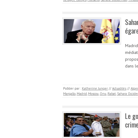
Sahar
égar
Madrid 
médiat
propos
dans le
Publier par :
Katherine Junger
//
Actualités
//
Alger
Margallo
,
Madrid
,
Moscou
,
Onu
,
Rabat
,
Sahara Occide
Le go
crime