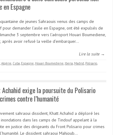
æ en Espagne
nquantaine de jeunes Sahraouis venus des camps de
f pour demander l’asile en Espagne, ont été expulsés de
dimanche 3 septembre vers l’aéroport Houari Boumediene,
r, après avoir refusé la veille d’embarquer…
Lire la suite →
,
Algérie
,
Cuba
,
Espagne
,
Houari Boumediene
,
Iberia
,
Madrid
,
Polisario
,
 Achahid exige la poursuite du Polisario
crimes contre l’humanité
vement sahraoui dissident, Khatt Achahid a déploré les
 inondations dans les camps de Tindouf appelant à la
te en justice des dirigeants du Front Polisario pour crimes
 l’humanité. Le dissident sahraoui Mahjoub…