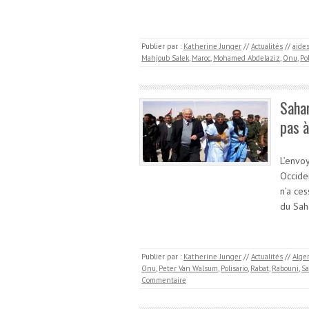
Publier par :
Katherine Junger
//
Actualités
//
aide
Mahjoub Salek
,
Maroc
,
Mohamed Abdelaziz
,
Onu
,
Pol
Sahar
pas 
L’envo
Occiden
n’a ces
du Sah
Publier par :
Katherine Junger
//
Actualités
//
Alger
Onu
,
Peter Van Walsum
,
Polisario
,
Rabat
,
Rabouni
,
Sa
Commentaire