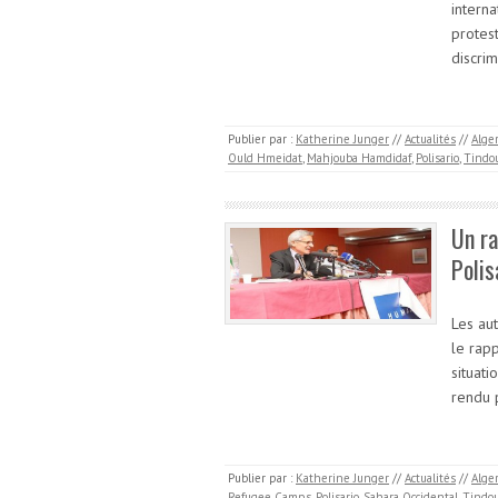
interna
protest
discrim
Publier par :
Katherine Junger
//
Actualités
//
Alger
Ould Hmeidat
,
Mahjouba Hamdidaf
,
Polisario
,
Tindo
Un ra
Polis
Les aut
le rap
situat
rendu 
Publier par :
Katherine Junger
//
Actualités
//
Alger
Refugee Camps
,
Polisario
,
Sahara Occidental
,
Tindou