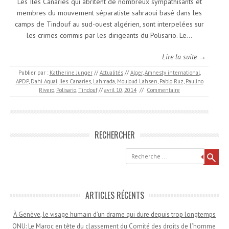
Les Iles Canaries qui abritent de nombreux sympathisants et
membres du mouvement séparatiste sahraoui basé dans les
camps de Tindouf au sud-ouest algérien, sont interpelées sur
les crimes commis par les dirigeants du Polisario. Le…
Lire la suite →
Publier par :
Katherine Junger
//
Actualités
//
Alger
,
Amnesty international
,
APDP
,
Dahi Aguai
,
Iles Canaries
,
Lahmada
,
Mouloud Lahsen
,
Pablo Ruz
,
Paulino
Rivero
,
Polisario
,
Tindouf
//
avril 10, 2014
//
Commentaire
RECHERCHER
Recherche
ARTICLES RÉCENTS
À Genève, le visage humain d’un drame qui dure depuis trop longtemps
ONU: Le Maroc en tête du classement du Comité des droits de l’homme