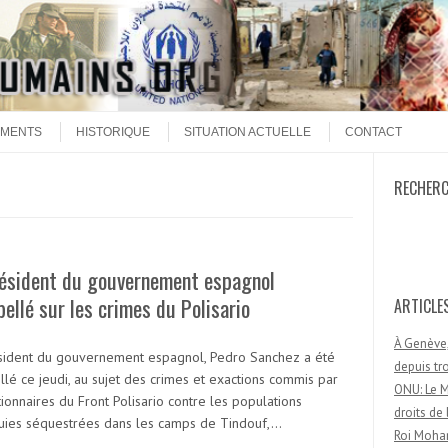
MENTS
HISTORIQUE
SITUATION ACTUELLE
CONTACT
RECHER
Recherc
résident du gouvernement espagnol
pellé sur les crimes du Polisario
ARTICLE
À Genève,
sident du gouvernement espagnol, Pedro Sanchez a été
depuis t
llé ce jeudi, au sujet des crimes et exactions commis par
ONU: Le M
tionnaires du Front Polisario contre les populations
droits d
uies séquestrées dans les camps de Tindouf,…
Roi Moham