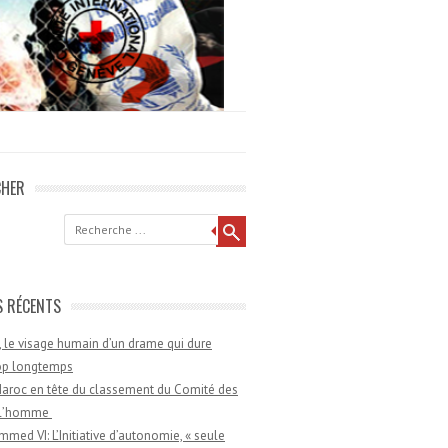
CHER
he
S RÉCENTS
 le visage humain d’un drame qui dure
rop longtemps
aroc en tête du classement du Comité des
e l’homme
med VI: L’Initiative d’autonomie, « seule