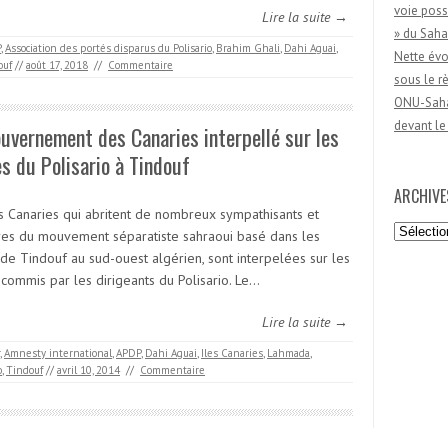
voie poss
Lire la suite →
» du Saha
P
,
Association des portés disparus du Polisario
,
Brahim Ghali
,
Dahi Aguai
,
Nette évo
ouf
//
août 17, 2018
//
Commentaire
sous le 
ONU-Sahar
devant le
uvernement des Canaries interpellé sur les
s du Polisario à Tindouf
ARCHIVE
es Canaries qui abritent de nombreux sympathisants et
Archives
s du mouvement séparatiste sahraoui basé dans les
de Tindouf au sud-ouest algérien, sont interpelées sur les
 commis par les dirigeants du Polisario. Le…
Lire la suite →
,
Amnesty international
,
APDP
,
Dahi Aguai
,
Iles Canaries
,
Lahmada
,
o
,
Tindouf
//
avril 10, 2014
//
Commentaire