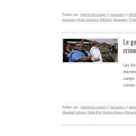
Publier par :
Katherine Junger
//
Actualités
//
APD
exactions
,
Pedro Sanchez
,
Polisario
,
Tagomago
,
Tind
Le go
crime
Les Il
membre
camps 
crimes
Publier par :
Katherine Junger
//
Actualités
//
Alger
Mouloud Lahsen
,
Pablo Ruz
,
Paulino Rivero
,
Polisari