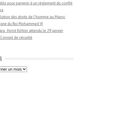
ible pour parvenir à un règlement du conflit
ra
lution des droits de l’homme au Maroc
règne du Roi Mohammed VI
a : Horst Köhler attendu le 29 janvier
 Conseil de sécurité
S