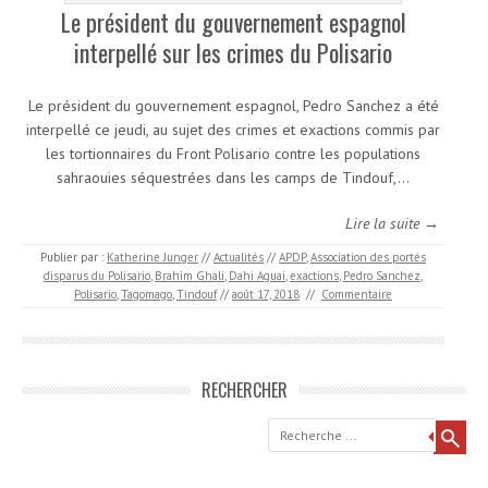
Le président du gouvernement espagnol
interpellé sur les crimes du Polisario
Le président du gouvernement espagnol, Pedro Sanchez a été
interpellé ce jeudi, au sujet des crimes et exactions commis par
les tortionnaires du Front Polisario contre les populations
sahraouies séquestrées dans les camps de Tindouf,…
Lire la suite →
Publier par :
Katherine Junger
//
Actualités
//
APDP
,
Association des portés
disparus du Polisario
,
Brahim Ghali
,
Dahi Aguai
,
exactions
,
Pedro Sanchez
,
Polisario
,
Tagomago
,
Tindouf
//
août 17, 2018
//
Commentaire
RECHERCHER
Recherche