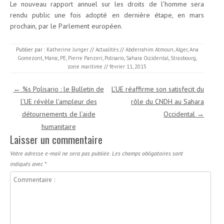
Le nouveau rapport annuel sur les droits de l’homme sera
rendu public une fois adopté en dernière étape, en mars
prochain, par le Parlement européen.
Publier par :
Katherine Junger
//
Actualités
//
Abderrahim Atmoun
,
Alger
,
Ana
Gomezont
,
Maroc
,
PE
,
Pierre Panzeri
,
Polisario
,
Sahara Occidental
,
Strasbourg
,
zone maritime
//
février 11, 2015
Navigation des articles
←
%s Polisario : le Bulletin de
L’UE réaffirme son satisfecit du
l’UE révèle l’ampleur des
rôle du CNDH au Sahara
détournements de l’aide
Occidental
→
humanitaire
Laisser un commentaire
Votre adresse e-mail ne sera pas publiée.
Les champs obligatoires sont
indiqués avec
*