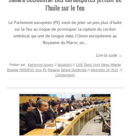
l’huile sur le feu
Le Parlement européen (PE) vient de jeter un peu plus d’huile
sur le feu au risque de provoquer la rupture du cordon
ombilical qui unit de longue date, l’Union européenne au
Royaume du Maroc, un…
Lire la suite →
Publier par :
Katherine Junger
//
Actualités
//
CJUE
,
États- Unis
,
Maroc
,
Mbarka
Bouaida
,
MINURSO
,
Onu
,
PE
,
Polisario
,
Sahara Occidental
//
décembre 18, 2015
//
Commentaire