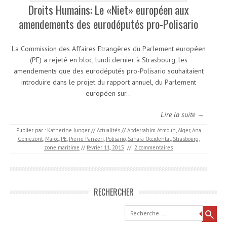
Droits Humains: Le «Niet» européen aux
amendements des eurodéputés pro-Polisario
La Commission des Affaires Etrangères du Parlement européen
(PE) a rejeté en bloc, lundi dernier à Strasbourg, les
amendements que des eurodéputés pro-Polisario souhaitaient
introduire dans le projet du rapport annuel, du Parlement
européen sur…
Lire la suite →
Publier par :
Katherine Junger
//
Actualités
//
Abderrahim Atmoun
,
Alger
,
Ana
Gomezont
,
Maroc
,
PE
,
Pierre Panzeri
,
Polisario
,
Sahara Occidental
,
Strasbourg
,
zone maritime
//
février 11, 2015
//
2 commentaires
RECHERCHER
Recherche