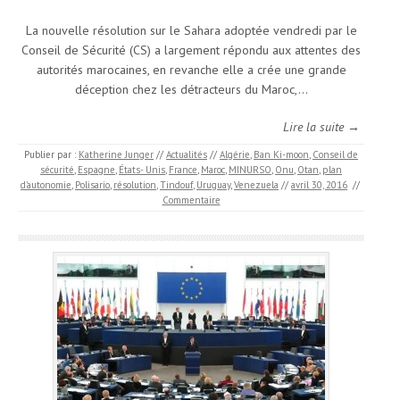
La nouvelle résolution sur le Sahara adoptée vendredi par le
Conseil de Sécurité (CS) a largement répondu aux attentes des
autorités marocaines, en revanche elle a crée une grande
déception chez les détracteurs du Maroc,…
Lire la suite →
Publier par :
Katherine Junger
//
Actualités
//
Algérie
,
Ban Ki-moon
,
Conseil de
sécurité
,
Espagne
,
États- Unis
,
France
,
Maroc
,
MINURSO
,
Onu
,
Otan
,
plan
d’autonomie
,
Polisario
,
résolution
,
Tindouf
,
Uruguay
,
Venezuela
//
avril 30, 2016
//
Commentaire