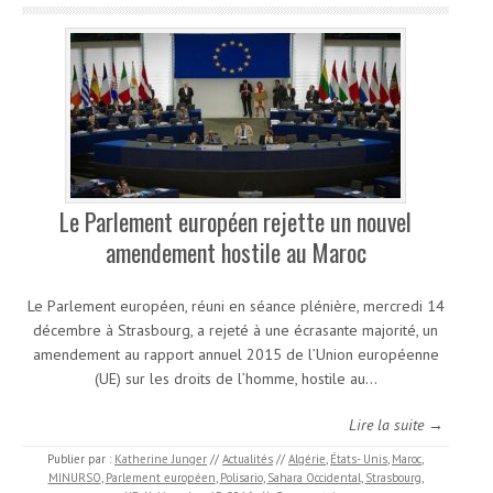
Le Parlement européen rejette un nouvel
amendement hostile au Maroc
Le Parlement européen, réuni en séance plénière, mercredi 14
décembre à Strasbourg, a rejeté à une écrasante majorité, un
amendement au rapport annuel 2015 de l’Union européenne
(UE) sur les droits de l’homme, hostile au…
Lire la suite →
Publier par :
Katherine Junger
//
Actualités
//
Algérie
,
États- Unis
,
Maroc
,
MINURSO
,
Parlement européen
,
Polisario
,
Sahara Occidental
,
Strasbourg
,