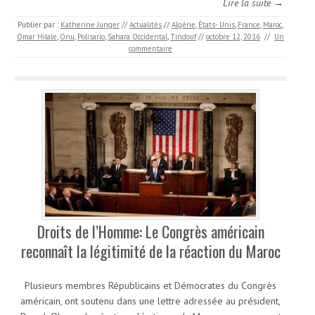
Lire la suite →
Publier par :
Katherine Junger
//
Actualités
//
Algérie
,
États- Unis
,
France
,
Maroc
,
Omar Hilale
,
Onu
,
Polisario
,
Sahara Occidental
,
Tindouf
//
octobre 12, 2016
//
Un
commentaire
Droits de l’Homme: Le Congrès américain
reconnaît la légitimité de la réaction du Maroc
Plusieurs membres Républicains et Démocrates du Congrès
américain, ont soutenu dans une lettre adressée au président,