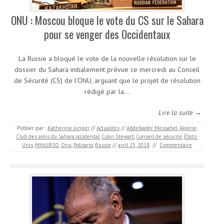
ONU : Moscou bloque le vote du CS sur le Sahara
pour se venger des Occidentaux
La Russie a bloqué le vote de la nouvelle résolution sur le
dossier du Sahara initialement prévue ce mercredi au Conseil
de Sécurité (CS) de l’ONU, arguant que le projet de résolution
rédigé par la…
Lire la suite →
Publier par :
Katherine Junger
//
Actualités
//
Abdelkader Messahel
,
Algérie
,
Club des amis du Sahara occidental
,
Colin Stewart
,
Conseil de sécurité
,
États-
Unis
,
MINURSO
,
Onu
,
Polisario
,
Russie
//
avril 25, 2018
//
Commentaire