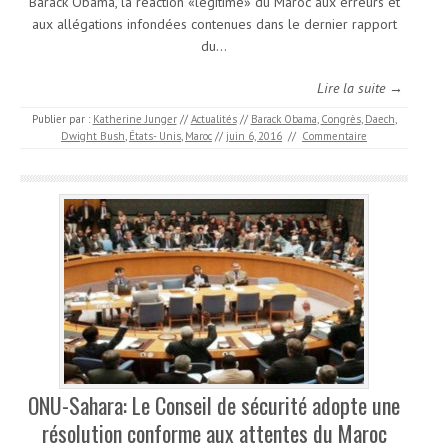
Barack Obama, la réaction «légitime» du Maroc aux erreurs et
aux allégations infondées contenues dans le dernier rapport
du…
Lire la suite →
Publier par :
Katherine Junger
//
Actualités
//
Barack Obama
,
Congrès
,
Daech
,
Dwight Bush
,
États- Unis
,
Maroc
//
juin 6, 2016
//
Commentaire
ONU-Sahara: Le Conseil de sécurité adopte une
résolution conforme aux attentes du Maroc