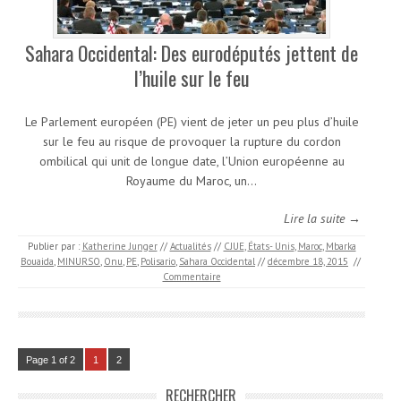
Sahara Occidental: Des eurodéputés jettent de
l’huile sur le feu
Le Parlement européen (PE) vient de jeter un peu plus d’huile
sur le feu au risque de provoquer la rupture du cordon
ombilical qui unit de longue date, l’Union européenne au
Royaume du Maroc, un…
Lire la suite →
Publier par :
Katherine Junger
//
Actualités
//
CJUE
,
États- Unis
,
Maroc
,
Mbarka
Bouaida
,
MINURSO
,
Onu
,
PE
,
Polisario
,
Sahara Occidental
//
décembre 18, 2015
//
Commentaire
Page 1 of 2
1
2
RECHERCHER