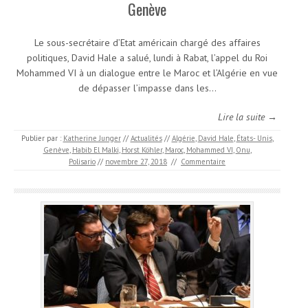
Genève
Le sous-secrétaire d’Etat américain chargé des affaires
politiques, David Hale a salué, lundi à Rabat, l’appel du Roi
Mohammed VI à un dialogue entre le Maroc et l’Algérie en vue
de dépasser l’impasse dans les…
Lire la suite →
Publier par :
Katherine Junger
//
Actualités
//
Algérie
,
David Hale
,
États- Unis
,
Genève
,
Habib El Malki
,
Horst Köhler
,
Maroc
,
Mohammed VI
,
Onu
,
Polisario
//
novembre 27, 2018
//
Commentaire