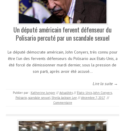
Un député américain fervent défenseur du
Polisario percuté par un scandale sexuel
Le député démocrate américain, John Conyers, très connu pour
être l’un des fervents défenseurs du Polisario aux Etats-Unis, a
été forcé de démissionner mardi dernier, sous la pression de
son parti, après avoir été accusé…
Lire la suite →
Publier par :
Katherine Junger
//
Actualités
//
États- Unis
,
John Conyers
,
Polisario
,
scandale sexuel
,
Sheila Jackson Lee
//
décembre 7, 2017
//
Commentaire