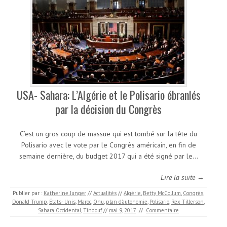
USA- Sahara: L’Algérie et le Polisario ébranlés
par la décision du Congrès
C’est un gros coup de massue qui est tombé sur la tête du
Polisario avec le vote par le Congrès américain, en fin de
semaine dernière, du budget 2017 qui a été signé par le…
Lire la suite →
Publier par :
Katherine Junger
//
Actualités
//
Algérie
,
Betty McCollum
,
Congrès
,
Donald Trump
,
États- Unis
,
Maroc
,
Onu
,
plan d’autonomie
,
Polisario
,
Rex Tillerson
,
Sahara Occidental
,
Tindouf
//
mai 9, 2017
//
Commentaire