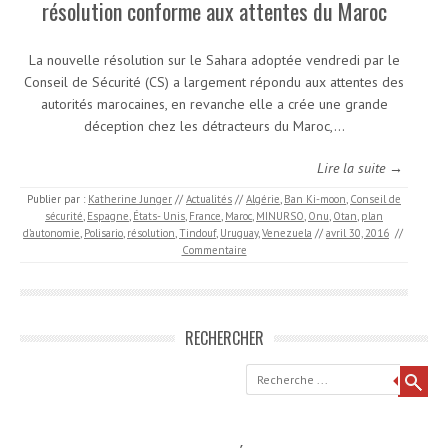
résolution conforme aux attentes du Maroc
La nouvelle résolution sur le Sahara adoptée vendredi par le
Conseil de Sécurité (CS) a largement répondu aux attentes des
autorités marocaines, en revanche elle a crée une grande
déception chez les détracteurs du Maroc,…
Lire la suite →
Publier par :
Katherine Junger
//
Actualités
//
Algérie
,
Ban Ki-moon
,
Conseil de
sécurité
,
Espagne
,
États- Unis
,
France
,
Maroc
,
MINURSO
,
Onu
,
Otan
,
plan
d’autonomie
,
Polisario
,
résolution
,
Tindouf
,
Uruguay
,
Venezuela
//
avril 30, 2016
//
Commentaire
RECHERCHER
Recherche