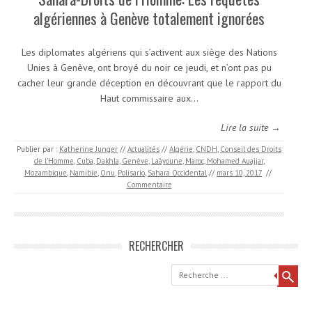
algériennes à Genève totalement ignorées
Les diplomates algériens qui s’activent aux siège des Nations
Unies à Genève, ont broyé du noir ce jeudi, et n’ont pas pu
cacher leur grande déception en découvrant que le rapport du
Haut commissaire aux…
Lire la suite →
Publier par :
Katherine Junger
//
Actualités
//
Algérie
,
CNDH
,
Conseil des Droits
de l’Homme
,
Cuba
,
Dakhla
,
Genève
,
Laâyoune
,
Maroc
,
Mohamed Auajjar
,
Mozambique
,
Namibie
,
Onu
,
Polisario
,
Sahara Occidental
//
mars 10, 2017
//
Commentaire
RECHERCHER
Recherche