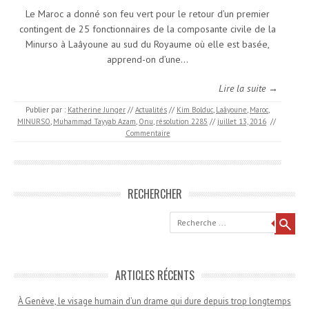
Le Maroc a donné son feu vert pour le retour d’un premier
contingent de 25 fonctionnaires de la composante civile de la
Minurso à Laâyoune au sud du Royaume où elle est basée,
apprend-on d’une…
Lire la suite →
Publier par :
Katherine Junger
//
Actualités
//
Kim Bolduc
,
Laâyoune
,
Maroc
,
MINURSO
,
Muhammad Tayyab Azam
,
Onu
,
résolution 2285
//
juillet 13, 2016
//
Commentaire
RECHERCHER
Recherche
ARTICLES RÉCENTS
À Genève, le visage humain d’un drame qui dure depuis trop longtemps