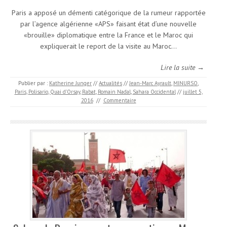
Paris a apposé un démenti catégorique de la rumeur rapportée
par l’agence algérienne «APS» faisant état d’une nouvelle
«brouille» diplomatique entre la France et le Maroc qui
expliquerait le report de la visite au Maroc…
Lire la suite →
Publier par :
Katherine Junger
//
Actualités
//
Jean-Marc Ayrault
,
MINURSO
,
Paris
,
Polisario
,
Quai d’Orsay
,
Rabat
,
Romain Nadal
,
Sahara Occidental
//
juillet 5,
2016
//
Commentaire