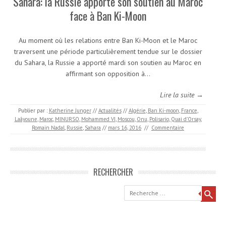
Sahara: la Russie apporte son soutien au Maroc
face à Ban Ki-Moon
Au moment où les relations entre Ban Ki-Moon et le Maroc
traversent une période particulièrement tendue sur le dossier
du Sahara, la Russie a apporté mardi son soutien au Maroc en
affirmant son opposition à…
Lire la suite →
Publier par :
Katherine Junger
//
Actualités
//
Algérie
,
Ban Ki-moon
,
France
,
Laâyoune
,
Maroc
,
MINURSO
,
Mohammed VI
,
Moscou
,
Onu
,
Polisario
,
Quai d’Orsay
,
Romain Nadal
,
Russie
,
Sahara
//
mars 16, 2016
//
Commentaire
RECHERCHER
Recherche