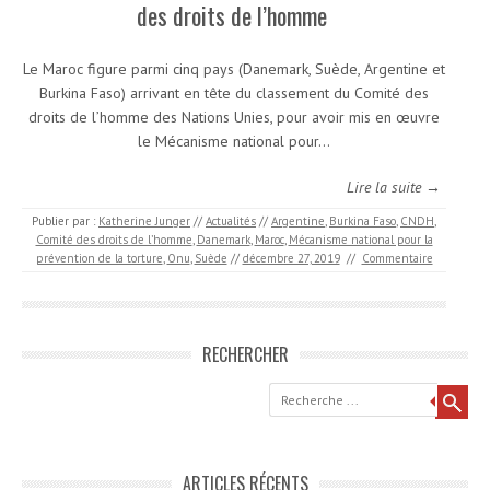
des droits de l’homme
Le Maroc figure parmi cinq pays (Danemark, Suède, Argentine et
Burkina Faso) arrivant en tête du classement du Comité des
droits de l’homme des Nations Unies, pour avoir mis en œuvre
le Mécanisme national pour…
Lire la suite →
Publier par :
Katherine Junger
//
Actualités
//
Argentine
,
Burkina Faso
,
CNDH
,
Comité des droits de l’homme
,
Danemark
,
Maroc
,
Mécanisme national pour la
prévention de la torture
,
Onu
,
Suède
//
décembre 27, 2019
//
Commentaire
RECHERCHER
Recherche
ARTICLES RÉCENTS