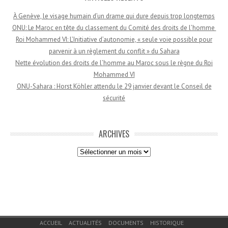
À Genève, le visage humain d’un drame qui dure depuis trop longtemps
ONU: Le Maroc en tête du classement du Comité des droits de l’homme
Roi Mohammed VI: L’Initiative d’autonomie, « seule voie possible pour
parvenir à un règlement du conflit » du Sahara
Nette évolution des droits de l’homme au Maroc sous le règne du Roi
Mohammed VI
ONU-Sahara : Horst Köhler attendu le 29 janvier devant le Conseil de
sécurité
ARCHIVES
Archives
Menu du bas de page
ACCUEIL
ACTUALITÉS
DOCUMENTS
HISTORIQUE