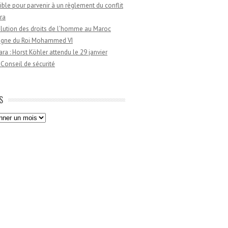
ible pour parvenir à un règlement du conflit
ra
lution des droits de l’homme au Maroc
règne du Roi Mohammed VI
a : Horst Köhler attendu le 29 janvier
 Conseil de sécurité
S