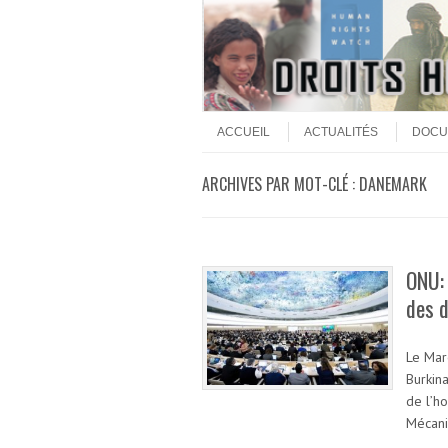
Aller au contenu
Menu
ACCUEIL
ACTUALITÉS
DOCU
ARCHIVES PAR MOT-CLÉ :
DANEMARK
ONU:
des 
Le Mar
Burkin
de l’h
Mécani