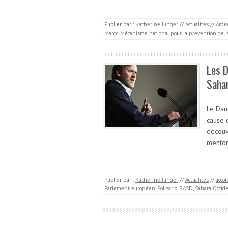
Publier par :
Katherine Junger
//
Actualités
//
Arge
Maroc
,
Mécanisme national pour la prévention de la
Les D
Sahar
Le Dane
cause d
découv
mentor
Publier par :
Katherine Junger
//
Actualités
//
accor
Parlement européen
,
Polisario
,
RASD
,
Sahara Occide