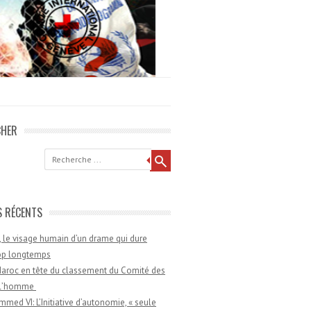
CHER
he
S RÉCENTS
 le visage humain d’un drame qui dure
rop longtemps
aroc en tête du classement du Comité des
e l’homme
med VI: L’Initiative d’autonomie, « seule