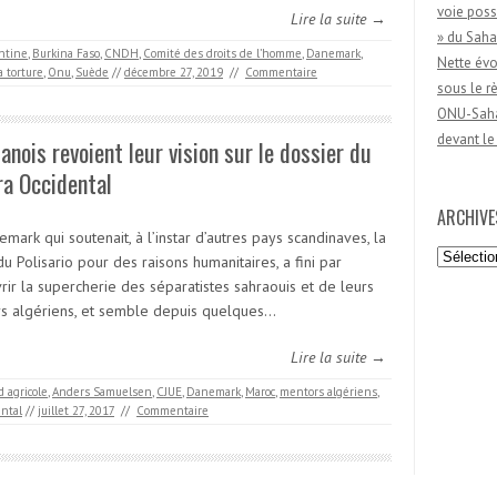
voie poss
Lire la suite →
» du Saha
ntine
,
Burkina Faso
,
CNDH
,
Comité des droits de l’homme
,
Danemark
,
Nette évo
 torture
,
Onu
,
Suède
//
décembre 27, 2019
//
Commentaire
sous le 
ONU-Sahar
devant le
anois revoient leur vision sur le dossier du
a Occidental
ARCHIVE
mark qui soutenait, à l’instar d’autres pays scandinaves, la
Archives
u Polisario pour des raisons humanitaires, a fini par
rir la supercherie des séparatistes sahraouis et de leurs
s algériens, et semble depuis quelques…
Lire la suite →
d agricole
,
Anders Samuelsen
,
CJUE
,
Danemark
,
Maroc
,
mentors algériens
,
ntal
//
juillet 27, 2017
//
Commentaire