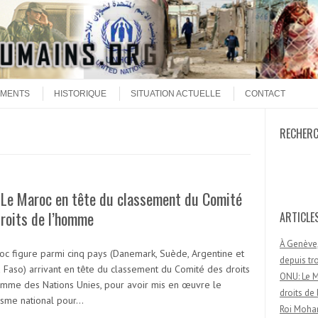
MENTS
HISTORIQUE
SITUATION ACTUELLE
CONTACT
RECHER
Recherc
 Le Maroc en tête du classement du Comité
droits de l’homme
ARTICLE
À Genève,
oc figure parmi cinq pays (Danemark, Suède, Argentine et
depuis t
a Faso) arrivant en tête du classement du Comité des droits
ONU: Le M
omme des Nations Unies, pour avoir mis en œuvre le
droits d
sme national pour…
Roi Moham