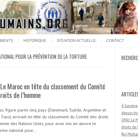
MENTS
HISTORIQUE
SITUATION ACTUELLE
CONTACT
TIONAL POUR LA PRÉVENTION DE LA TORTURE
RECHER
Recherc
 Le Maroc en tête du classement du Comité
droits de l’homme
ARTICLE
À Genève,
oc figure parmi cinq pays (Danemark, Suède, Argentine et
depuis t
a Faso) arrivant en tête du classement du Comité des droits
ONU: Le M
omme des Nations Unies, pour avoir mis en œuvre le
droits d
sme national pour…
Roi Moham