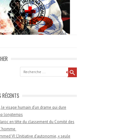
CHER
he
S RÉCENTS
 le visage humain d’un drame qui dure
rop longtemps
aroc en tête du classement du Comité des
e l’homme
med VI: L’Initiative d’autonomie, « seule