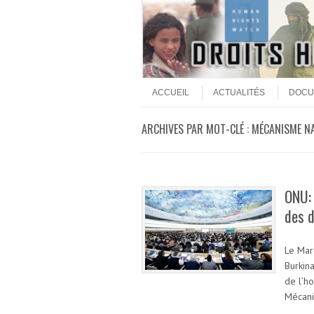
Aller au contenu
Menu
ACCUEIL
ACTUALITÉS
DOCU
ARCHIVES PAR MOT-CLÉ :
MÉCANISME NA
ONU:
des 
Le Mar
Burkin
de l’h
Mécani