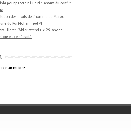
ible pour parvenir à un règlement du conflit
ra
lution des droits de l’homme au Maroc
règne du Roi Mohammed VI
a : Horst Köhler attendu le 29 janvier
 Conseil de sécurité
S