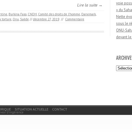
voie poss
Lire la suite →
» du Saha
ntine
,
Burkina Faso
,
CNDH
,
Comité des droits de l’homme
,
Danemark
,
Nette évo
 torture
,
Onu
,
Suède
//
décembre 27, 2019
//
Commentaire
sous le 
ONU-Sahar
devant le
ARCHIVE
Archives
ORIQUE
SITUATION ACTUELLE
CONTACT
evoir d'ingérence