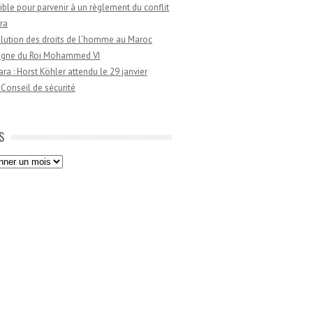
ible pour parvenir à un règlement du conflit
ra
lution des droits de l’homme au Maroc
règne du Roi Mohammed VI
a : Horst Köhler attendu le 29 janvier
 Conseil de sécurité
S