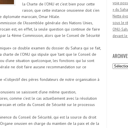
voie poss
la Charte de l’ONU et c’est bien pour cette
» du Saha
raison, que cette instance onusienne doit s’en
Nette évo
le diplomate marocain, Omar Hilale.
ommission de l’Assemblée générale des Nations Unies,
sous le 
cain est, en effet, la seule question qui continue de faire
ONU-Sahar
on par la 4ème Commission, alors que le Conseil de Sécurité
devant le
onique» ce double examen du dossier du Sahara qui se fait,
e la charte de l’ONU qui stipule que ‘tant que le Conseil de
ARCHIVE
ou d’une situation quelconque, les fonctions qui lui sont
Archives
énérale ne doit faire aucune recommandation sur ce
 «l’objectif des pères fondateurs de notre organisation à
 onusiens se saisissent d’une même question,
toires, comme c’est le cas actuellement avec la résolution
ocain et celle du Conseil de Sécurité sur le processus
nence du Conseil de Sécurité, qui est la source du droit
l Organe onusien en charge du maintien de la paix et de la