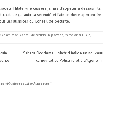
sadeur Hilale, «ne cessera jamais d’appeler à dessaisir la
il dit, de garantir la sérénité et l’atmosphère appropriée
ous les auspices du Conseil de Sécurité.
 Commission
,
Conseil de sécurité
,
Diplomatie
,
Maroc
,
Omar Hilale
,
cain
Sahara Occidental : Madrid inflige un nouveau
curité
camouflet au Polisario et à l’Algérie
→
ps obligatoires sont indiqués avec
*