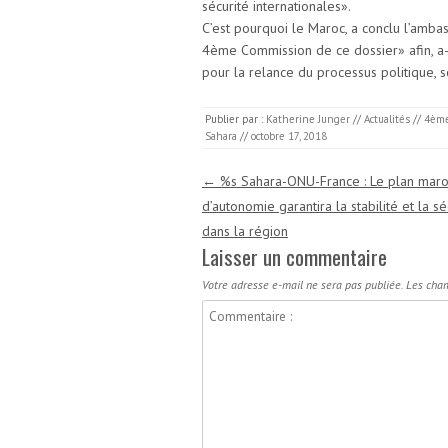
sécurité internationales».
C’est pourquoi le Maroc, a conclu l’ambas
4ème Commission de ce dossier» afin, a-t-
pour la relance du processus politique, s
Publier par :
Katherine Junger
//
Actualités
//
4ème
Sahara
//
octobre 17, 2018
Navigation des articles
←
%s Sahara-ONU-France : Le plan maro
d’autonomie garantira la stabilité et la sé
dans la région
Laisser un commentaire
Votre adresse e-mail ne sera pas publiée.
Les cham