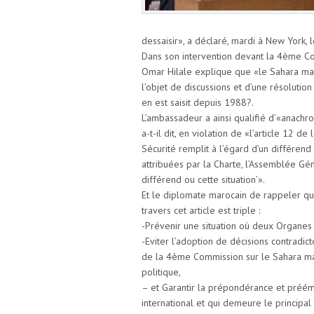
dessaisir», a déclaré, mardi à New York, 
Dans son intervention devant la 4ème C
Omar Hilale explique que «le Sahara maro
l’objet de discussions et d’une résoluti
en est saisit depuis 1988?.
L’ambassadeur a ainsi qualifié d’«anachr
a-t-il dit, en violation de «l’article 12 d
Sécurité remplit à l’égard d’un différend 
attribuées par la Charte, l’Assemblée G
différend ou cette situation’».
Et le diplomate marocain de rappeler que
travers cet article est triple :
-Prévenir une situation où deux Organes
-Eviter l’adoption de décisions contradic
de la 4ème Commission sur le Sahara mar
politique,
– et Garantir la prépondérance et préémi
international et qui demeure le principa