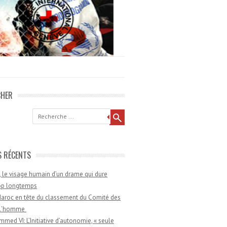
CHER
he
S RÉCENTS
 le visage humain d’un drame qui dure
rop longtemps
aroc en tête du classement du Comité des
e l’homme
med VI: L’Initiative d’autonomie, « seule