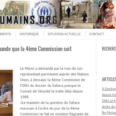
MENTS
HISTORIQUE
SITUATION ACTUELLE
CONTACT
mande que la 4ème Commission soit
RECHER
Recherc
Le Maroc a demandé par la voix de son
représentant permanent auprès des Nations
ARTICLE
Unies, à dessaisir la 4ème Commission de
l’ONU du dossier du Sahara, puisque le
À Genève,
Conseil de Sécurité le traite déjà depuis
depuis t
1988.
ONU: Le M
«Le maintien de la question du Sahara
droits d
marocain à l’ordre du jour de la 4ème
Roi Moham
Commission se fait en violation flagrante de