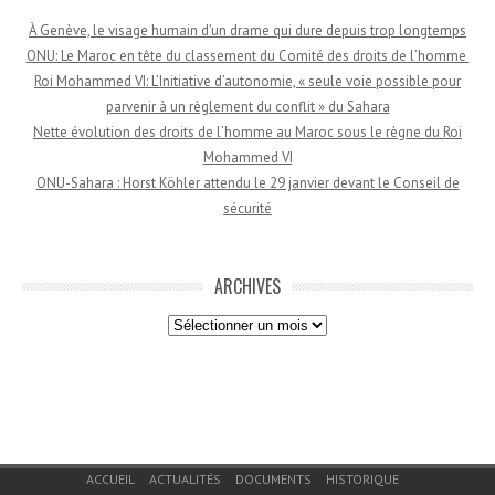
À Genève, le visage humain d’un drame qui dure depuis trop longtemps
ONU: Le Maroc en tête du classement du Comité des droits de l’homme
Roi Mohammed VI: L’Initiative d’autonomie, « seule voie possible pour
parvenir à un règlement du conflit » du Sahara
Nette évolution des droits de l’homme au Maroc sous le règne du Roi
Mohammed VI
ONU-Sahara : Horst Köhler attendu le 29 janvier devant le Conseil de
sécurité
ARCHIVES
Archives
Menu du bas de page
ACCUEIL
ACTUALITÉS
DOCUMENTS
HISTORIQUE