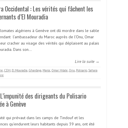
a Occidental : Les vérités qui fâchent les
rnants d’El Mouradia
plomates algériens à Genève ont dû mordre dans le sable
endant l’ambassadeur du Maroc auprès de l’Onu, Omar
leur cracher au visage des vérités qui déplaisent au palais
ouradia. Dans son…
Lire la suite →
rie
,
CDH
,
El Mouradia
,
Ghardaya
,
Maroc
,
Omar Hilale
,
Onu
,
Polisario
,
Sahara
ire
L’impunité des dirigeants du Polisario
ée à Genève
nité qui prévaut dans les camps de Tindouf et les
ances qu’endurent leurs habitants depuis 39 ans, ont été