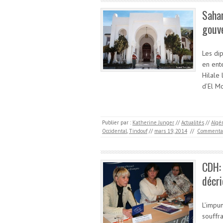
Sahar
gouve
Les di
en ent
Hilale 
d’El M
Publier par :
Katherine Junger
//
Actualités
//
Algé
Occidental
,
Tindouf
//
mars 19, 2014
//
Commenta
CDH: 
décri
L’impu
souffr