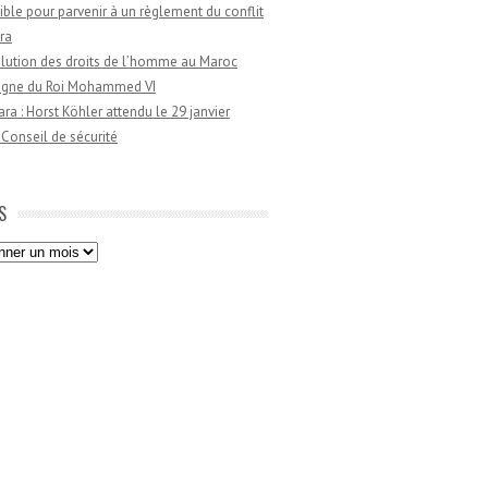
ible pour parvenir à un règlement du conflit
ra
lution des droits de l’homme au Maroc
règne du Roi Mohammed VI
a : Horst Köhler attendu le 29 janvier
 Conseil de sécurité
S