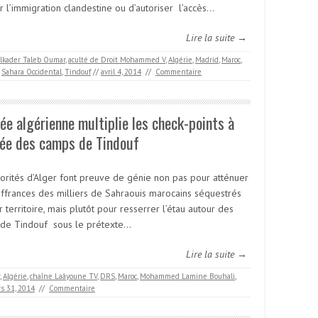
r l’immigration clandestine ou d’autoriser l’accès…
Lire la suite →
lkader Taleb Oumar
,
aculté de Droit Mohammed V
,
Algérie
,
Madrid
,
Maroc
,
,
Sahara Occidental
,
Tindouf
//
avril 4, 2014
//
Commentaire
ée algérienne multiplie les check-points à
rée des camps de Tindouf
torités d’Alger font preuve de génie non pas pour atténuer
uffrances des milliers de Sahraouis marocains séquestrés
r territoire, mais plutôt pour resserrer l’étau autour des
de Tindouf sous le prétexte…
Lire la suite →
,
Algérie
,
chaîne Laâyoune TV
,
DRS
,
Maroc
,
Mohammed Lamine Bouhali
,
s 31, 2014
//
Commentaire