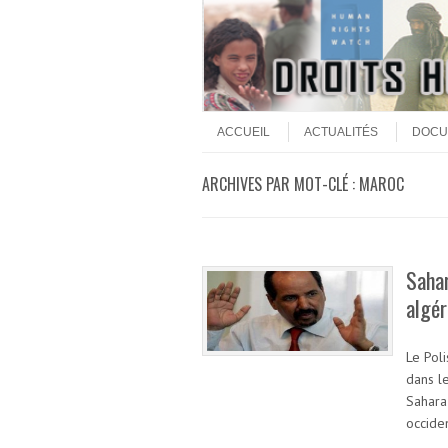
Aller au contenu
Menu
ACCUEIL
ACTUALITÉS
DOCU
ARCHIVES PAR MOT-CLÉ :
MAROC
Sahar
algér
Le Poli
dans le
Sahara
occide