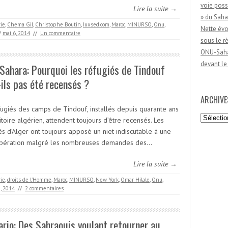
voie poss
Lire la suite →
» du Saha
rie
,
Chema Gil
,
Christophe Boutin
,
Iuxsed.com
,
Maroc
,
MINURSO
,
Onu
,
Nette évo
/
mai 6, 2014
//
Un commentaire
sous le 
ONU-Sahar
devant le
ahara: Pourquoi les réfugiés de Tindouf
-ils pas été recensés ?
ARCHIVE
fugiés des camps de Tindouf, installés depuis quarante ans
Archives
itoire algérien, attendent toujours d’être recensés. Les
és d’Alger ont toujours apposé un niet indiscutable à une
opération malgré les nombreuses demandes des…
Lire la suite →
rie
,
droits de l'Homme
,
Maroc
,
MINURSO
,
New York
,
Omar Hilale
,
Onu
,
0, 2014
//
2 commentaires
ario: Des Sahraouis voulant retourner au