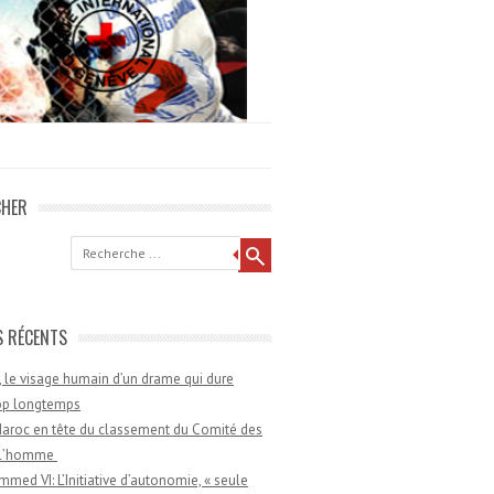
CHER
he
S RÉCENTS
 le visage humain d’un drame qui dure
rop longtemps
aroc en tête du classement du Comité des
e l’homme
med VI: L’Initiative d’autonomie, « seule