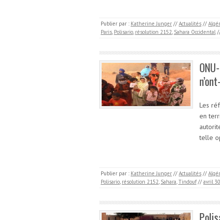
Publier par :
Katherine Junger
//
Actualités
//
Algé
Paris
,
Polisario
,
résolution 2152
,
Sahara Occidental
/
ONU-S
n’ont
Les ré
en terr
autorit
telle 
Publier par :
Katherine Junger
//
Actualités
//
Algé
Polisario
,
résolution 2152
,
Sahara
,
Tindouf
//
avril 3
Polis