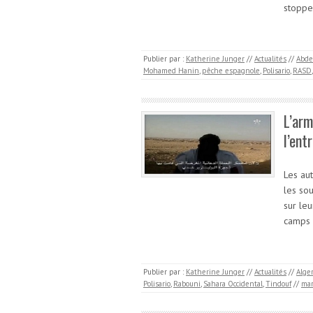
stoppe
Publier par :
Katherine Junger
//
Actualités
//
Abde
Mohamed Hanin
,
pêche espagnole
,
Polisario
,
RASD
L’arm
l’ent
Les au
les so
sur leu
camps 
Publier par :
Katherine Junger
//
Actualités
//
Alger
Polisario
,
Rabouni
,
Sahara Occidental
,
Tindouf
//
mar