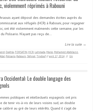
c, violemment réprimés à Rabouni
hraouis ayant déposé des demandes écrites auprès du
ommissariat aux réfugiés (HCR) à Rabouni, pour regagner
oc, ont été violemment malmenés cette semaine, par les
 du Polisario. N’ayant pas reçu de…
Lire la suite →
serd
,
Dakhla
,
FORSATIN
,
HCR
,
Lahmada
,
Maroc
,
Mohamed Abdelaziz
,
llal
,
Polisario
,
Rabouni
,
Skhirat
,
Tindouf
//
avril 17, 2014
//
Un
a Occidental: Le double langage des
gnols
mmes politiques et intellectuels espagnols ont pris
ue de tenir vis-à-vis de leurs voisins sud, un double
 calibré au gré de leurs intérêts. Quand il s’agit de