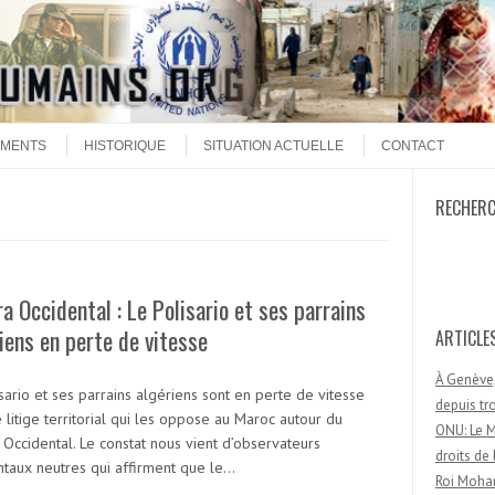
MENTS
HISTORIQUE
SITUATION ACTUELLE
CONTACT
RECHER
Recherc
a Occidental : Le Polisario et ses parrains
iens en perte de vitesse
ARTICLE
À Genève,
sario et ses parrains algériens sont en perte de vitesse
depuis t
 litige territorial qui les oppose au Maroc autour du
ONU: Le M
 Occidental. Le constat nous vient d’observateurs
droits d
ntaux neutres qui affirment que le…
Roi Moham