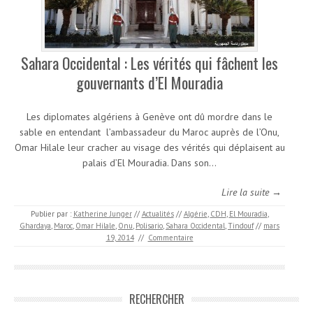
Sahara Occidental : Les vérités qui fâchent les
gouvernants d’El Mouradia
Les diplomates algériens à Genève ont dû mordre dans le
sable en entendant l’ambassadeur du Maroc auprès de l’Onu,
Omar Hilale leur cracher au visage des vérités qui déplaisent au
palais d’El Mouradia. Dans son…
Lire la suite →
Publier par :
Katherine Junger
//
Actualités
//
Algérie
,
CDH
,
El Mouradia
,
Ghardaya
,
Maroc
,
Omar Hilale
,
Onu
,
Polisario
,
Sahara Occidental
,
Tindouf
//
mars
19, 2014
//
Commentaire
RECHERCHER