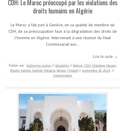
CDH: Le Maroc préoccupé par les violations des
droits humains en Algérie
Le Maroc a fait part à Genève, en sa qualité de membre du
CDH, de sa préoccupation face à la dégradation des droits de
l’homme en Algérie. Intervenant à une réunion du Haut
Commissariat aux…
Lire la suite →
Publier par :
Katherine Junger
//
Actualités
//
Algérie
,
CDH
,
Ghardaya
,
Hassan
Boukili
,
Kabylie
,
Kadhafi
,
Polisario
,
Sahara
,
Tindouf
//
septembre 10, 2014
//
Commentaire