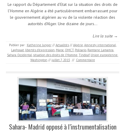
Le rapport du Département d’Etat sur la situation des droits de
l’Homme en Algérie a été particulièrement embarrassant pour
le gouvernement algérien au vu de la violente réaction des
autorités d’Alger. Une dizaine de jours…
Lire la suite →
Publier par :
Katherine Junger
//
Actualités
//
Algérie
,
Amnesty international
,
Laghouat
,
libertés d'expression
,
Maroc
,
OMCT
,
Polisario
,
Ramtane Lamamra
,
Sahara Occidental
,
situation des droits de l’Homme
,
Tindouf
,
Union européenne
,
Washington
//
juillet 7, 2015
//
Commentaire
Sahara- Madrid opposé à l’instrumentalisation