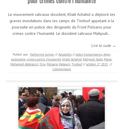
pour crimes contre l’humanité
Le mouvement sahraoui dissident, Khatt Achahid a déploré les
graves inondations dans les camps de Tindouf appelant à la
poursuite en justice des dirigeants du Front Polisario pour
crimes contre l’humanité. Le dissident sahraoui Mahjoub…
Lire la suite →
Publier par :
Katherine Junger
//
Actualités
//
aides humanitaires
,
Alger
,
autonomie
,
crimes contre l’humanité
,
Khatt Achahid
,
Mahjoub Salek
,
Maroc
,
Mohamed Abdelaziz
,
Onu
,
Polisario
,
Rabouni
,
Tindouf
//
octobre 27, 2015
//
Commentaire