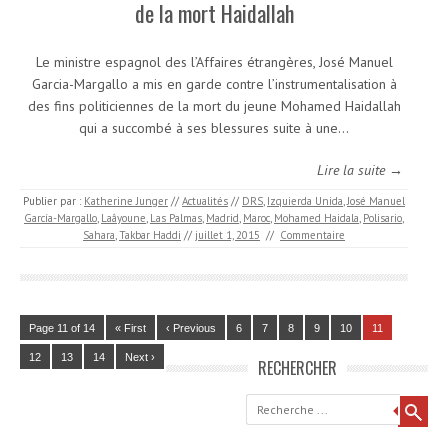
de la mort Haidallah
Le ministre espagnol des l’Affaires étrangères, José Manuel
Garcia-Margallo a mis en garde contre l’instrumentalisation à
des fins politiciennes de la mort du jeune Mohamed Haidallah
qui a succombé à ses blessures suite à une…
Lire la suite →
Publier par :
Katherine Junger
//
Actualités
//
DRS
,
Izquierda Unida
,
José Manuel
García-Margallo
,
Laâyoune
,
Las Palmas
,
Madrid
,
Maroc
,
Mohamed Haidala
,
Polisario
,
Sahara
,
Takbar Haddi
//
juillet 1, 2015
//
Commentaire
Page 11 of 14
« First
‹ Previous
6
7
8
9
10
11
12
13
14
Next ›
RECHERCHER
Recherche