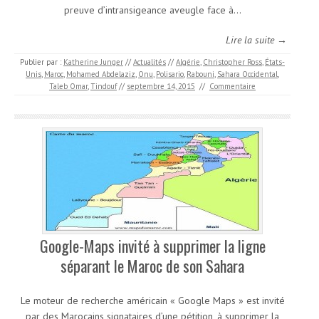
preuve d’intransigeance aveugle face à…
Lire la suite →
Publier par :
Katherine Junger
//
Actualités
//
Algérie
,
Christopher Ross
,
États-
Unis
,
Maroc
,
Mohamed Abdelaziz
,
Onu
,
Polisario
,
Rabouni
,
Sahara Occidental
,
Taleb Omar
,
Tindouf
//
septembre 14, 2015
//
Commentaire
Google-Maps invité à supprimer la ligne
séparant le Maroc de son Sahara
Le moteur de recherche américain « Google Maps » est invité
par des Marocains signataires d’une pétition, à supprimer la