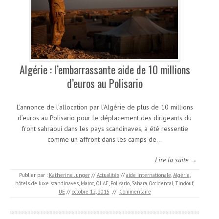
Algérie : l’embarrassante aide de 10 millions
d’euros au Polisario
L’annonce de l’allocation par l’Algérie de plus de 10 millions
d’euros au Polisario pour le déplacement des dirigeants du
front sahraoui dans les pays scandinaves, a été ressentie
comme un affront dans les camps de…
Lire la suite →
Publier par :
Katherine Junger
//
Actualités
//
aide internationale
,
Algérie
,
hôtels de luxe scandinaves
,
Maroc
,
OLAF
,
Polisario
,
Sahara Occidental
,
Tindouf
,
UE
//
octobre 12, 2015
//
Commentaire