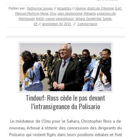
Publier par :
Katherine Junger
//
Actualités
//
Algérie
,
droits de l'Homme
,
ILAC
,
Manuel Pechirra
,
Maroc
,
Onu
,
plan d’autonomie
,
Polisario
,
processus de
Manhasset
,
RASD
,
risque géopolitique
,
Sahara Occidental
,
Suède
,
UE
//
septembre 30, 2015
//
Commentaire
Tindouf: Ross cède le pas devant
l’intransigeance du Polisario
Le médiateur de l’Onu pour le Sahara, Christopher Ross a de
nouveau, échoué à obtenir des concessions des dirigeants du
Polisario qui restent figés dans leurs positions initiales et font