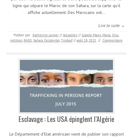
ligne qui sépare le Maroc de son Sahara, sur la carte qu’il
affiche actuellement. Des Marocains ont…
Lire la suite →
Publier par :
Katherine Junger
//
Actualités
//
Google-Maps
,
Maroc
,
Onu
,
pétition
,
RASD
,
Sahara Occidental
,
Tindouf
//
août 18, 2015
//
Commentaire
Esclavage : Les USA épinglent l’Algérie
Le Département d’Etat américain vient de publier son rapport