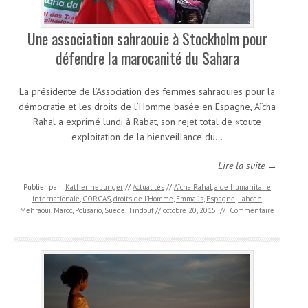
Une association sahraouie à Stockholm pour
défendre la marocanité du Sahara
La présidente de l’Association des femmes sahraouies pour la
démocratie et les droits de l’Homme basée en Espagne, Aïcha
Rahal a exprimé lundi à Rabat, son rejet total de «toute
exploitation de la bienveillance du…
Lire la suite →
Publier par :
Katherine Junger
//
Actualités
//
Aïcha Rahal
,
aide humanitaire
internationale
,
CORCAS
,
droits de l'Homme
,
Emmaüs
,
Espagne
,
Lahcen
Mehraoui
,
Maroc
,
Polisario
,
Suède
,
Tindouf
//
octobre 20, 2015
//
Commentaire