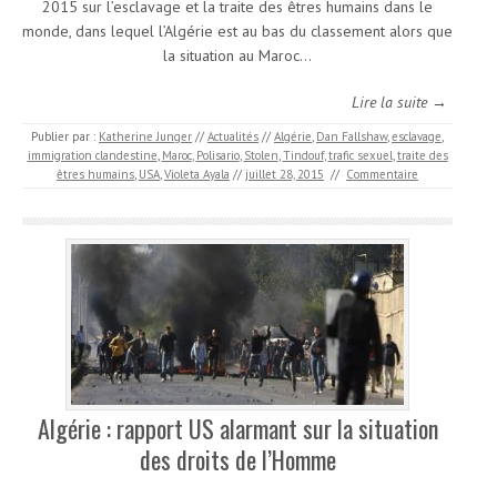
2015 sur l’esclavage et la traite des êtres humains dans le
monde, dans lequel l’Algérie est au bas du classement alors que
la situation au Maroc…
Lire la suite →
Publier par :
Katherine Junger
//
Actualités
//
Algérie
,
Dan Fallshaw
,
esclavage
,
immigration clandestine
,
Maroc
,
Polisario
,
Stolen
,
Tindouf
,
trafic sexuel
,
traite des
êtres humains
,
USA
,
Violeta Ayala
//
juillet 28, 2015
//
Commentaire
Algérie : rapport US alarmant sur la situation
des droits de l’Homme