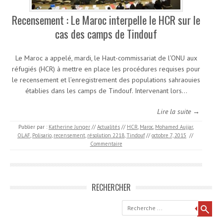
Recensement : Le Maroc interpelle le HCR sur le
cas des camps de Tindouf
Le Maroc a appelé, mardi, le Haut-commissariat de l’ONU aux
réfugiés (HCR) à mettre en place les procédures requises pour
le recensement et l’enregistrement des populations sahraouies
établies dans les camps de Tindouf. Intervenant lors…
Lire la suite →
Publier par :
Katherine Junger
//
Actualités
//
HCR
,
Maroc
,
Mohamed Aujjar
,
OLAF
,
Polisario
,
recensement
,
résolution 2218
,
Tindouf
//
octobre 7, 2015
//
Commentaire
RECHERCHER
Recherche