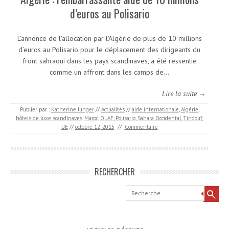
d’euros au Polisario
L’annonce de l’allocation par l’Algérie de plus de 10 millions
d’euros au Polisario pour le déplacement des dirigeants du
front sahraoui dans les pays scandinaves, a été ressentie
comme un affront dans les camps de…
Lire la suite →
Publier par :
Katherine Junger
//
Actualités
//
aide internationale
,
Algérie
,
hôtels de luxe scandinaves
,
Maroc
,
OLAF
,
Polisario
,
Sahara Occidental
,
Tindouf
,
UE
//
octobre 12, 2015
//
Commentaire
RECHERCHER
Recherche