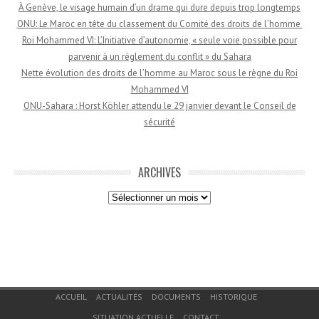
À Genève, le visage humain d’un drame qui dure depuis trop longtemps
ONU: Le Maroc en tête du classement du Comité des droits de l’homme
Roi Mohammed VI: L’Initiative d’autonomie, « seule voie possible pour
parvenir à un règlement du conflit » du Sahara
Nette évolution des droits de l’homme au Maroc sous le règne du Roi
Mohammed VI
ONU-Sahara : Horst Köhler attendu le 29 janvier devant le Conseil de
sécurité
ARCHIVES
Archives
Menu du bas de page
ACCUEIL
ACTUALITÉS
DOCUMENTS
HISTORIQUE
SITUATION ACTUELLE
CONTACT