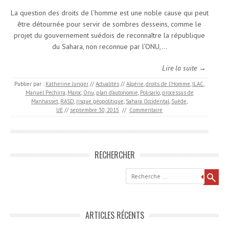
La question des droits de l’homme est une noble cause qui peut
être détournée pour servir de sombres desseins, comme le
projet du gouvernement suédois de reconnaître la république
du Sahara, non reconnue par l’ONU,…
Lire la suite →
Publier par :
Katherine Junger
//
Actualités
//
Algérie
,
droits de l'Homme
,
ILAC
,
Manuel Pechirra
,
Maroc
,
Onu
,
plan d’autonomie
,
Polisario
,
processus de
Manhasset
,
RASD
,
risque géopolitique
,
Sahara Occidental
,
Suède
,
UE
//
septembre 30, 2015
//
Commentaire
RECHERCHER
Recherche
ARTICLES RÉCENTS