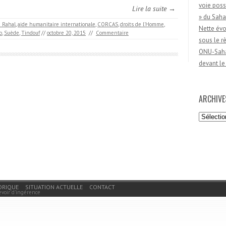
voie poss
Lire la suite →
» du Saha
a Rahal
,
aide humanitaire internationale
,
CORCAS
,
droits de l'Homme
,
Nette évo
o
,
Suède
,
Tindouf
//
octobre 20, 2015
//
Commentaire
sous le 
ONU-Sahar
devant le
ARCHIVE
Archives
ORIQUE
SITUATION ACTUELLE
CONTACT
evoir d'ingérence