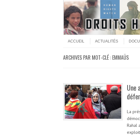
Aller au contenu
Menu
ACCUEIL
ACTUALITÉS
DOCU
ARCHIVES PAR MOT-CLÉ :
EMMAÜS
Une a
défen
La pré
démocr
Rahal a
exploi