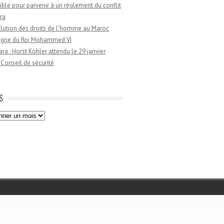
ible pour parvenir à un règlement du conflit
ra
lution des droits de l’homme au Maroc
règne du Roi Mohammed VI
a : Horst Köhler attendu le 29 janvier
 Conseil de sécurité
S