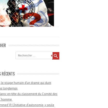
CHER
he
S RÉCENTS
 le visage humain d’un drame qui dure
rop longtemps
aroc en tête du classement du Comité des
e l’homme
med VI: L’Initiative d’autonomie, « seule