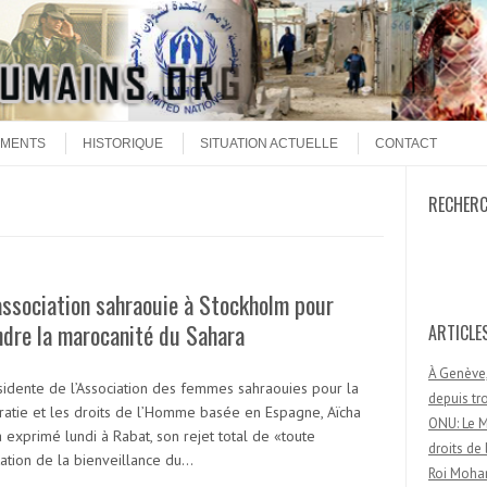
MENTS
HISTORIQUE
SITUATION ACTUELLE
CONTACT
RECHER
Recherc
ssociation sahraouie à Stockholm pour
dre la marocanité du Sahara
ARTICLE
À Genève,
sidente de l’Association des femmes sahraouies pour la
depuis t
atie et les droits de l’Homme basée en Espagne, Aïcha
ONU: Le M
 exprimé lundi à Rabat, son rejet total de «toute
droits d
tation de la bienveillance du…
Roi Moham