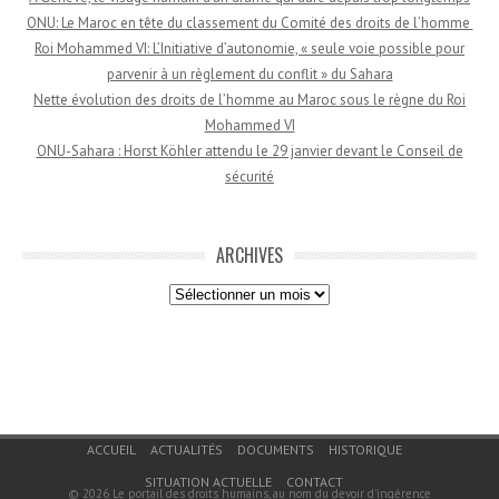
ONU: Le Maroc en tête du classement du Comité des droits de l’homme
Roi Mohammed VI: L’Initiative d’autonomie, « seule voie possible pour
parvenir à un règlement du conflit » du Sahara
Nette évolution des droits de l’homme au Maroc sous le règne du Roi
Mohammed VI
ONU-Sahara : Horst Köhler attendu le 29 janvier devant le Conseil de
sécurité
ARCHIVES
Archives
Menu du bas de page
ACCUEIL
ACTUALITÉS
DOCUMENTS
HISTORIQUE
SITUATION ACTUELLE
CONTACT
© 2026
Le portail des droits humains, au nom du devoir d'ingérence