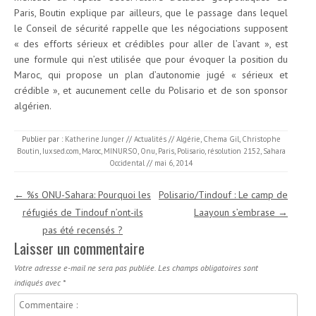
Paris, Boutin explique par ailleurs, que le passage dans lequel
le Conseil de sécurité rappelle que les négociations supposent
« des efforts sérieux et crédibles pour aller de l’avant », est
une formule qui n’est utilisée que pour évoquer la position du
Maroc, qui propose un plan d’autonomie jugé « sérieux et
crédible », et aucunement celle du Polisario et de son sponsor
algérien.
Publier par :
Katherine Junger
//
Actualités
//
Algérie
,
Chema Gil
,
Christophe
Boutin
,
Iuxsed.com
,
Maroc
,
MINURSO
,
Onu
,
Paris
,
Polisario
,
résolution 2152
,
Sahara
Occidental
//
mai 6, 2014
Navigation des articles
←
%s ONU-Sahara: Pourquoi les
Polisario/Tindouf : Le camp de
réfugiés de Tindouf n’ont-ils
Laayoun s’embrase
→
pas été recensés ?
Laisser un commentaire
Votre adresse e-mail ne sera pas publiée.
Les champs obligatoires sont
indiqués avec
*