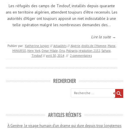
Les réfugiés des camps de Tindouf, installés depuis quarante
ans en territoire algérien, attendent toujours d’être recensés. Les
autorités d’Alger ont toujours apposé un niet indiscutable à une
telle opération malgré les nombreuses demandes des…
Lire la suite →
Publier par :
Katherine Junger
//
Actualités
//
Algérie
,
droits de l'Homme
,
Maroc
,
MINURSO
,
New York
,
Omar Hilale
,
Onu
,
Polisario
,
résolution 2152
,
Sahara
,
Tindouf
//
avril 30, 2014
//
2 commentaires
RECHERCHER
Recherche
ARTICLES RÉCENTS
À Genève, le visage humain d’un drame qui dure depuis trop longtemps