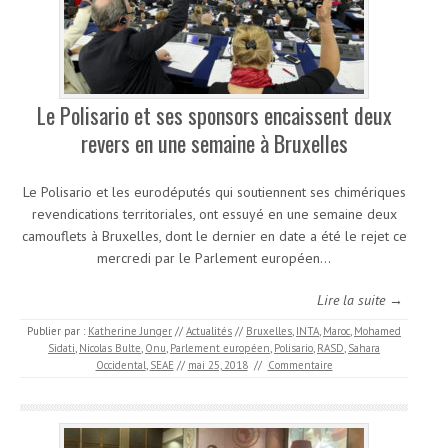
Le Polisario et ses sponsors encaissent deux
revers en une semaine à Bruxelles
Le Polisario et les eurodéputés qui soutiennent ses chimériques
revendications territoriales, ont essuyé en une semaine deux
camouflets à Bruxelles, dont le dernier en date a été le rejet ce
mercredi par le Parlement européen…
Lire la suite →
Publier par :
Katherine Junger
//
Actualités
//
Bruxelles
,
INTA
,
Maroc
,
Mohamed
Sidati
,
Nicolas Bulte
,
Onu
,
Parlement européen
,
Polisario
,
RASD
,
Sahara
Occidental
,
SEAE
//
mai 25, 2018
//
Commentaire