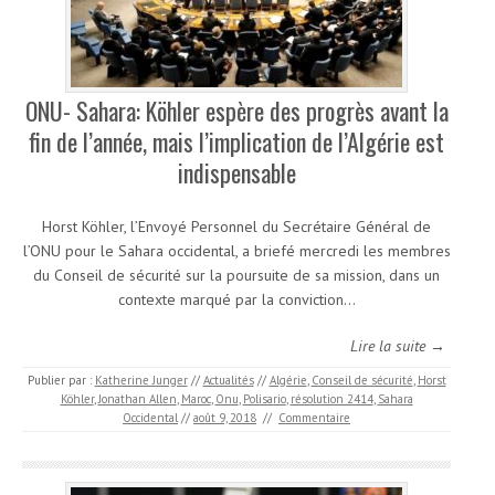
ONU- Sahara: Köhler espère des progrès avant la
fin de l’année, mais l’implication de l’Algérie est
indispensable
Horst Köhler, l’Envoyé Personnel du Secrétaire Général de
l’ONU pour le Sahara occidental, a briefé mercredi les membres
du Conseil de sécurité sur la poursuite de sa mission, dans un
contexte marqué par la conviction…
Lire la suite →
Publier par :
Katherine Junger
//
Actualités
//
Algérie
,
Conseil de sécurité
,
Horst
Köhler
,
Jonathan Allen
,
Maroc
,
Onu
,
Polisario
,
résolution 2414
,
Sahara
Occidental
//
août 9, 2018
//
Commentaire