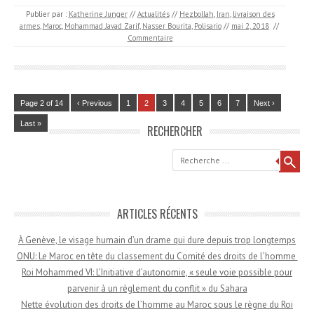
Publier par :
Katherine Junger
//
Actualités
//
Hezbollah
,
Iran
,
livraison des
armes
,
Maroc
,
Mohammad Javad Zarif
,
Nasser Bourita
,
Polisario
//
mai 2, 2018
//
Commentaire
Page 2 of 14
‹ Previous
1
2
3
4
5
6
7
Next ›
Last »
RECHERCHER
Recherche
ARTICLES RÉCENTS
À Genève, le visage humain d’un drame qui dure depuis trop longtemps
ONU: Le Maroc en tête du classement du Comité des droits de l’homme
Roi Mohammed VI: L’Initiative d’autonomie, « seule voie possible pour
parvenir à un règlement du conflit » du Sahara
Nette évolution des droits de l’homme au Maroc sous le règne du Roi