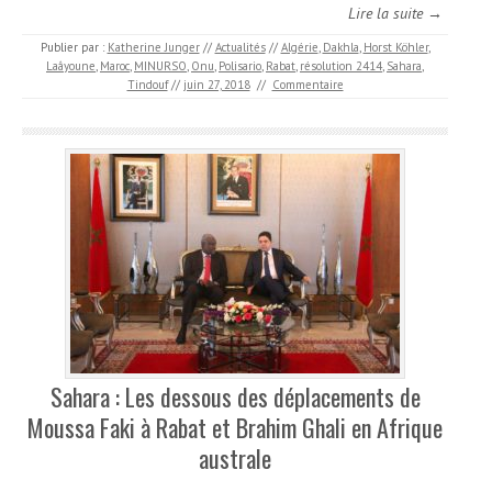
Lire la suite →
Publier par :
Katherine Junger
//
Actualités
//
Algérie
,
Dakhla
,
Horst Köhler
,
Laâyoune
,
Maroc
,
MINURSO
,
Onu
,
Polisario
,
Rabat
,
résolution 2414
,
Sahara
,
Tindouf
//
juin 27, 2018
//
Commentaire
Sahara : Les dessous des déplacements de
Moussa Faki à Rabat et Brahim Ghali en Afrique
australe