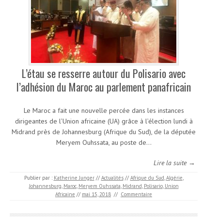
L’étau se resserre autour du Polisario avec
l’adhésion du Maroc au parlement panafricain
Le Maroc a fait une nouvelle percée dans les instances
dirigeantes de l’Union africaine (UA) grâce à l’élection lundi à
Midrand près de Johannesburg (Afrique du Sud), de la députée
Meryem Ouhssata, au poste de…
Lire la suite →
Publier par :
Katherine Junger
//
Actualités
//
Afrique du Sud
,
Algérie
,
Johannesburg
,
Maroc
,
Meryem Ouhssata
,
Midrand
,
Polisario
,
Union
Africaine
//
mai 15, 2018
//
Commentaire