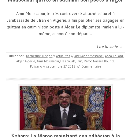
Amir Moussaoui, le très controversé attaché culturel à
l’ambassade de l’Iran en Algérie, a fini par plier ses bagages en
quittant en catimini son poste à Alger. Le diplomate iranien a lui-
même, annoncé son départ…
Lire la suite →
Publier par :
Katherine Junger
//
Actualités
//
Abelkader Messahel
,
Adda Fellahi
,
Alger
,
Algérie
,
Amir Moussaoui
,
Hezbollah
,
Iran
,
Maroc
,
Nasser Bourita
,
Polisario
//
septembre 27, 2018
//
Commentaire
Sahara: Le Maroc maintient son adhésion à la