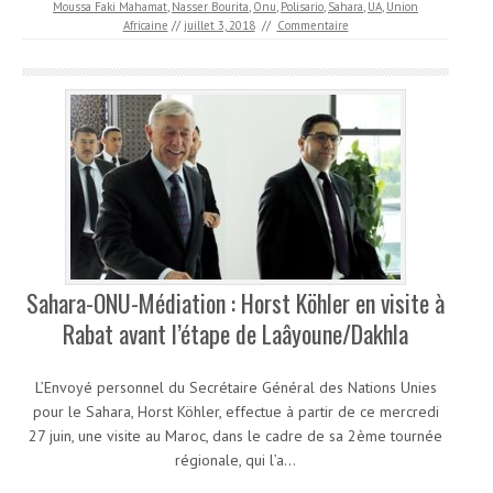
Moussa Faki Mahamat
,
Nasser Bourita
,
Onu
,
Polisario
,
Sahara
,
UA
,
Union
Africaine
//
juillet 3, 2018
//
Commentaire
Sahara-ONU-Médiation : Horst Köhler en visite à
Rabat avant l’étape de Laâyoune/Dakhla
L’Envoyé personnel du Secrétaire Général des Nations Unies
pour le Sahara, Horst Köhler, effectue à partir de ce mercredi
27 juin, une visite au Maroc, dans le cadre de sa 2ème tournée
régionale, qui l’a…