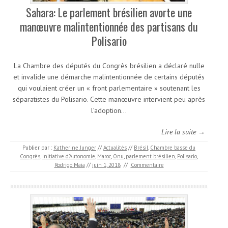
Sahara: Le parlement brésilien avorte une
manœuvre malintentionnée des partisans du
Polisario
La Chambre des députés du Congrès brésilien a déclaré nulle
et invalide une démarche malintentionnée de certains députés
qui voulaient créer un « front parlementaire » soutenant les
séparatistes du Polisario. Cette manœuvre intervient peu après
l’adoption…
Lire la suite →
Publier par :
Katherine Junger
//
Actualités
//
Brésil
,
Chambre basse du
Congrès
,
Initiative d’Autonomie
,
Maroc
,
Onu
,
parlement brésilien
,
Polisario
,
Rodrigo Maia
//
juin 1, 2018
//
Commentaire