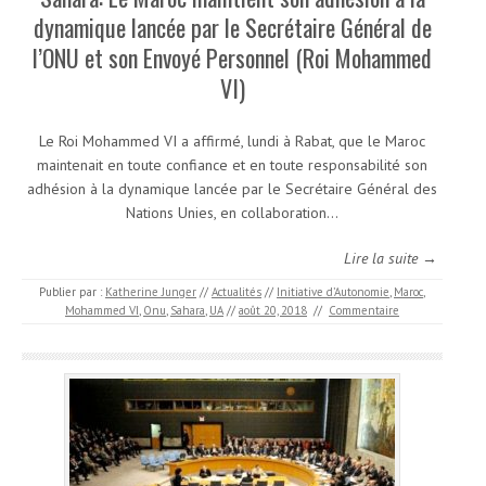
dynamique lancée par le Secrétaire Général de
l’ONU et son Envoyé Personnel (Roi Mohammed
VI)
Le Roi Mohammed VI a affirmé, lundi à Rabat, que le Maroc
maintenait en toute confiance et en toute responsabilité son
adhésion à la dynamique lancée par le Secrétaire Général des
Nations Unies, en collaboration…
Lire la suite →
Publier par :
Katherine Junger
//
Actualités
//
Initiative d’Autonomie
,
Maroc
,
Mohammed VI
,
Onu
,
Sahara
,
UA
//
août 20, 2018
//
Commentaire