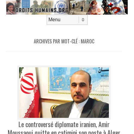
Aller au contenu
Menu
ARCHIVES PAR MOT-CLÉ :
MAROC
Le controversé diplomate iranien, Amir
Moussaoui quitte en catimini son poste à Alger