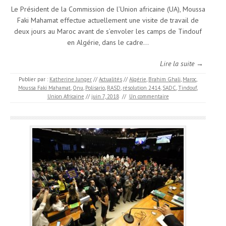
Le Président de la Commission de l’Union africaine (UA), Moussa
Faki Mahamat effectue actuellement une visite de travail de
deux jours au Maroc avant de s’envoler les camps de Tindouf
en Algérie, dans le cadre…
Lire la suite →
Publier par :
Katherine Junger
//
Actualités
//
Algérie
,
Brahim Ghali
,
Maroc
,
Moussa Faki Mahamat
,
Onu
,
Polisario
,
RASD
,
résolution 2414
,
SADC
,
Tindouf
,
Union Africaine
//
juin 7, 2018
//
Un commentaire