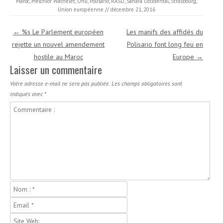
Maroc
,
Melchior Wathelet
,
Onu
,
Polisario
,
RASD
,
Sahara Occidental
,
Strasbourg
,
Union européenne
//
décembre 21, 2016
Navigation des articles
←
%s Le Parlement européen
Les manifs des affidés du
rejette un nouvel amendement
Polisario font long feu en
hostile au Maroc
Europe
→
Laisser un commentaire
Votre adresse e-mail ne sera pas publiée.
Les champs obligatoires sont
indiqués avec
*